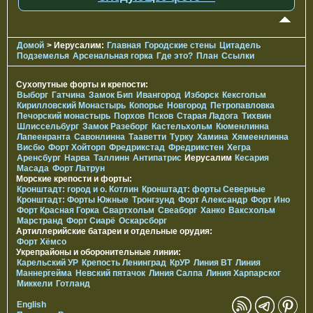
Домой
> Иерусалим:
Главная
Городские стены
Цитадель
Подземелья
Арсенальная горка
Где это?
План
Ссылки
Сухопутные форты и крепости:
Выборг
Гатчина
Замок Бип
Ивангород
Изборск
Кексгольм
Кирилловский Монастырь
Копорье
Новгород
Петропавловка
Печорcкий монастырь
Порхов
Псков
Старая Ладога
Тихвин
Шлиссельбург
Замок Разеборг
Кастельхольм
Кюменлинна
Лапеенранта
Савонлинна
Тааветти
Турку
Хамина
Хямеенлинна
Висбю
Форт Хойторп
Фредрикстад
Фредрикстен
Хегра
Аренсбург
Нарва
Таллинн
Антипатрис
Иерусалим
Кесария
Масада
Форт Латрун
Морские крепости и форты:
Кронштадт: город и о. Котлин
Кронштадт: форты Северные
Кронштадт: Форты Южные
Тронгзунд
Форт Александр
Форт Ино
Форт Красная Горка
Свартхольм
Свеаборг
Ханко
Ваксхольм
Марстранд
Форт Сиарё
Оскарсборг
Артиллерийские батареи и отдельные орудия:
Форт Хёмсо
Укрепрайоны и оборонительные линии:
Карельский УР
Крепость Ленинград
КрУР
Линия ВТ
Линия
Маннергейма
Невский пятачок
Линия Салпа
Линия Харпарског
Миккели
Готланд
English