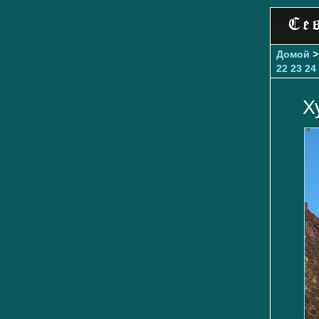
Домой
22
23
24
Х