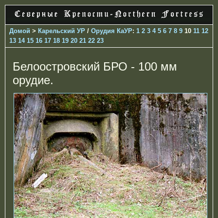
Домой
>
Карельский УР
/
Орудия КаУР
:
1
2
3
4
5
6
7
8
9
10
11
12
13
14
15
16
17
18
19
20
21
22
23
Белоостровский БРО - 100 мм
орудие.