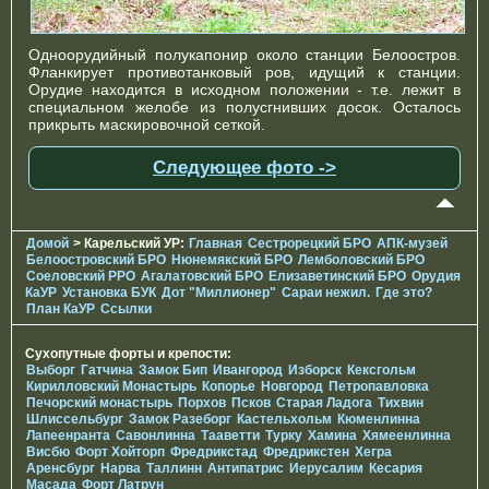
Одноорудийный полукапонир около станции Белоостров.
Фланкирует противотанковый ров, идущий к станции.
Орудие находится в исходном положении - т.е. лежит в
специальном желобе из полусгнивших досок. Осталось
прикрыть маскировочной сеткой.
Следующее фото ->
Домой
> Карельский УР:
Главная
Сестрорецкий БРО
АПК-музей
Белоостровский БРО
Нюнемякский БРО
Лемболовский БРО
Соеловский РРО
Агалатовский БРО
Елизаветинcкий БРО
Орудия
КаУР
Установка БУК
Дот "Миллионер"
Сараи нежил.
Где это?
План КаУР
Ссылки
Сухопутные форты и крепости:
Выборг
Гатчина
Замок Бип
Ивангород
Изборск
Кексгольм
Кирилловский Монастырь
Копорье
Новгород
Петропавловка
Печорcкий монастырь
Порхов
Псков
Старая Ладога
Тихвин
Шлиссельбург
Замок Разеборг
Кастельхольм
Кюменлинна
Лапеенранта
Савонлинна
Тааветти
Турку
Хамина
Хямеенлинна
Висбю
Форт Хойторп
Фредрикстад
Фредрикстен
Хегра
Аренсбург
Нарва
Таллинн
Антипатрис
Иерусалим
Кесария
Масада
Форт Латрун