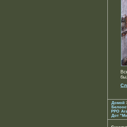
Вс
был
Сл
Домой
Белоос
РРО
Аг
Дот "М