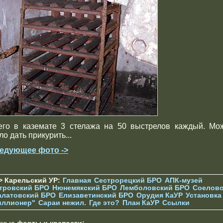
его в каземате 3 стелажа на 50 выстрелов каждый. Мо
о дать прикурить...
едующее фото ->
> Карельский УР:
Главная
Сестрорецкий БРО
АПК-музей
тровский БРО
Нюнемякский БРО
Лемболовский БРО
Соеловс
алатовский БРО
Елизаветинcкий БРО
Орудия КаУР
Установка
иллионер"
Сараи нежил.
Где это?
План КаУР
Ссылки