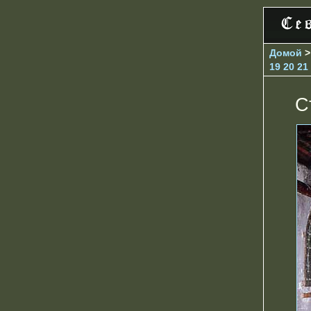
Домой
19
20
21
С