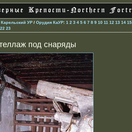
>
Карельский УР
/
Орудия КаУР
:
1
2
3
4
5
6
7
8
9
10
11
12
13
14
15
22
23
теллаж под снаряды