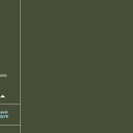
жно
кий
 БУК