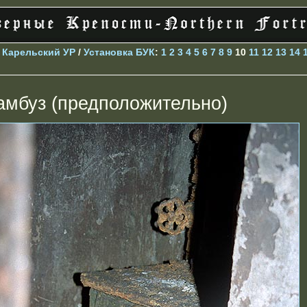
>
Карельский УР
/
Установка БУК
:
1
2
3
4
5
6
7
8
9
10
11
12
13
14
амбуз (предположительно)