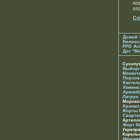
хо
от
Сл
Домой
Белоос
РРО
Аг
Дот "М
Сухопу
Выборг
Монаст
Порхов
Кастел
Хамина
Аренсб
Латрун
Морски
Кроншта
Форты
Свартх
Артилл
Форт Х
Укрепр
Карель
Невски