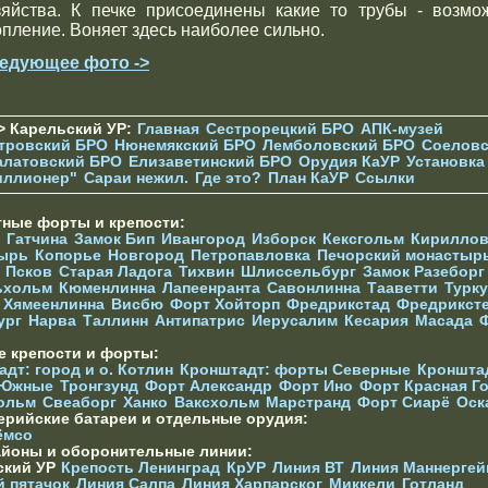
зяйства. К печке присоединены какие то трубы - возмо
опление. Воняет здесь наиболее сильно.
едующее фото ->
> Карельский УР:
Главная
Сестрорецкий БРО
АПК-музей
тровский БРО
Нюнемякский БРО
Лемболовский БРО
Соеловс
алатовский БРО
Елизаветинcкий БРО
Орудия КаУР
Установка
иллионер"
Сараи нежил.
Где это?
План КаУР
Ссылки
тные форты и крепости:
Гатчина
Замок Бип
Ивангород
Изборск
Кексгольм
Кириллов
ырь
Копорье
Новгород
Петропавловка
Печорcкий монастыр
Псков
Старая Ладога
Тихвин
Шлиссельбург
Замок Разеборг
ьхольм
Кюменлинна
Лапеенранта
Савонлинна
Тааветти
Турку
Хямеенлинна
Висбю
Форт Хойторп
Фредрикстад
Фредрикст
ург
Нарва
Таллинн
Антипатрис
Иерусалим
Кесария
Масада
е крепости и форты:
дт: город и о. Котлин
Кронштадт: форты Северные
Кроншта
 Южные
Тронгзунд
Форт Александр
Форт Ино
Форт Красная Г
ольм
Свеаборг
Ханко
Ваксхольм
Марстранд
Форт Сиарё
Оск
ерийские батареи и отдельные орудия:
ёмсо
айоны и оборонительные линии:
ский УР
Крепость Ленинград
КрУР
Линия ВТ
Линия Маннергей
й пятачок
Линия Салпа
Линия Харпарског
Миккели
Готланд