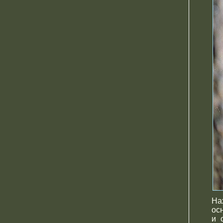
На
ос
и 