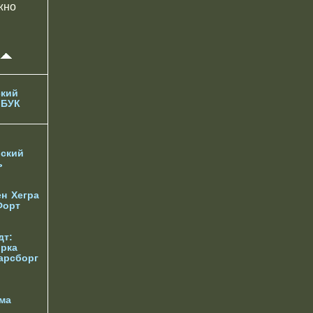
жно
кий
 БУК
ский
ь
ен
Хегра
Форт
дт:
орка
арсборг
ма