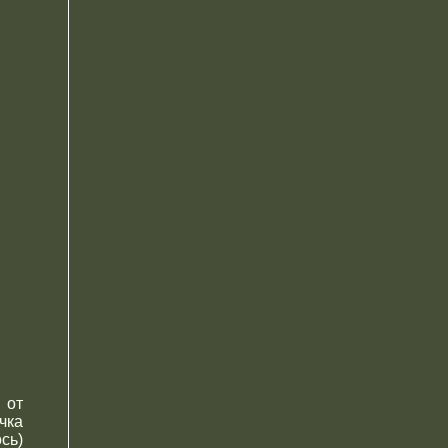
 от
чка
сь)