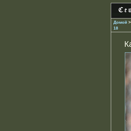
Домой
18
К