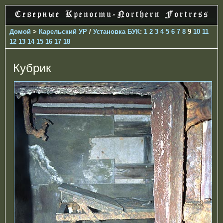
Домой
>
Карельский УР
/
Установка БУК
:
1
2
3
4
5
6
7
8
9
10
11
12
13
14
15
16
17
18
Кубрик