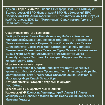
Домой
> Карельский УР:
Главная
Сестрорецкий БРО
АПК-музей
Белоостровский БРО
Нюнемякский БРО
Лемболовский БРО
Соеловский РРО
Агалатовский БРО
Елизаветинcкий БРО
Орудия
КаУР
Установка БУК
Дот "Миллионер"
Сараи нежил.
Где это?
План КаУР
Ссылки
Сухопутные форты и крепости:
Выборг
Гатчина
Замок Бип
Ивангород
Изборск
Кексгольм
Кирилловский Монастырь
Копорье
Новгород
Петропавловка
Печорcкий монастырь
Порхов
Псков
Старая Ладога
Тихвин
Шлиссельбург
Замок Разеборг
Кастельхольм
Кюменлинна
Лапеенранта
Савонлинна
Тааветти
Турку
Хамина
Хямеенлинна
Висбю
Форт Хойторп
Фредрикстад
Фредрикстен
Хегра
Аренсбург
Нарва
Таллинн
Антипатрис
Иерусалим
Кесария
Масада
Форт Латрун
Морские крепости и форты:
Кронштадт: город и о. Котлин
Кронштадт: форты Северные
Кронштадт: Форты Южные
Тронгзунд
Форт Александр
Форт Ино
Форт Красная Горка
Свартхольм
Свеаборг
Ханко
Ваксхольм
Марстранд
Форт Сиарё
Оскарсборг
Артиллерийские батареи и отдельные орудия:
Форт Хёмсо
Укрепрайоны и оборонительные линии:
Карельский УР
Крепость Ленинград
КрУР
Линия ВТ
Линия
Маннергейма
Невский пятачок
Линия Салпа
Линия Харпарског
Миккели
Готланд