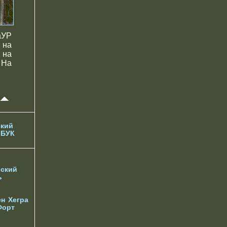
аУР
 на
 на
 На
кий
 БУК
ский
ь
ен
Хегра
Форт