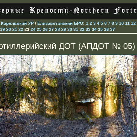
>
Карельский УР
/
Елизаветинcкий БРО
:
1
2
3
4
5
6
7
8
9
10
11
12
19
20
21
22
23
24
25
26
27
28
29
30
31
32
33
34
35
36
37
ртиллерийский ДОТ (АПДОТ № 05)