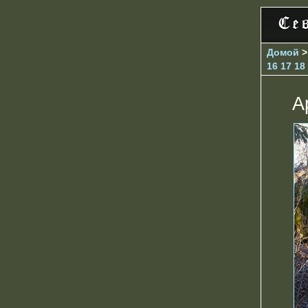
Домой
16
17
18
А