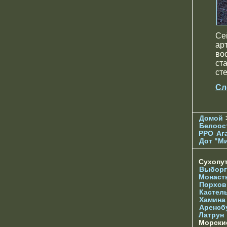
Се
ар
во
ст
ст
Сл
Домой
Белоос
РРО
Аг
Дот "М
Сухопу
Выборг
Монаст
Порхов
Кастел
Хамина
Аренсб
Латрун
Морски