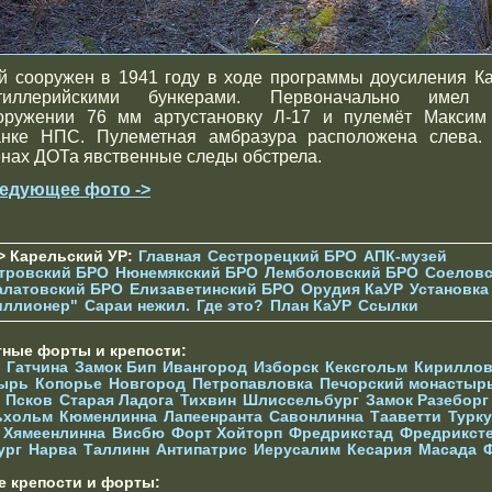
й сооружен в 1941 году в ходе программы доусиления К
тиллерийскими бункерами. Первоначально имел
оружении 76 мм артустановку Л-17 и пулемёт Максим
анке НПС. Пулеметная амбразура расположена слева.
енах ДОТа явственные следы обстрела.
едующее фото ->
> Карельский УР:
Главная
Сестрорецкий БРО
АПК-музей
тровский БРО
Нюнемякский БРО
Лемболовский БРО
Соеловс
алатовский БРО
Елизаветинcкий БРО
Орудия КаУР
Установка
иллионер"
Сараи нежил.
Где это?
План КаУР
Ссылки
тные форты и крепости:
Гатчина
Замок Бип
Ивангород
Изборск
Кексгольм
Кириллов
ырь
Копорье
Новгород
Петропавловка
Печорcкий монастыр
Псков
Старая Ладога
Тихвин
Шлиссельбург
Замок Разеборг
ьхольм
Кюменлинна
Лапеенранта
Савонлинна
Тааветти
Турку
Хямеенлинна
Висбю
Форт Хойторп
Фредрикстад
Фредрикст
ург
Нарва
Таллинн
Антипатрис
Иерусалим
Кесария
Масада
е крепости и форты: