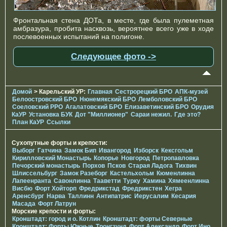
Фронтальная стена ДОТа, в месте, где была пулеметная
амбразура, пробита насквозь, вероятнее всего уже в ходе
послевоенных испытаний на полигоне.
Следующее фото ->
Домой
> Карельский УР:
Главная
Сестрорецкий БРО
АПК-музей
Белоостровский БРО
Нюнемякский БРО
Лемболовский БРО
Соеловский РРО
Агалатовский БРО
Елизаветинcкий БРО
Орудия
КаУР
Установка БУК
Дот "Миллионер"
Сараи нежил.
Где это?
План КаУР
Ссылки
Сухопутные форты и крепости:
Выборг
Гатчина
Замок Бип
Ивангород
Изборск
Кексгольм
Кирилловский Монастырь
Копорье
Новгород
Петропавловка
Печорcкий монастырь
Порхов
Псков
Старая Ладога
Тихвин
Шлиссельбург
Замок Разеборг
Кастельхольм
Кюменлинна
Лапеенранта
Савонлинна
Тааветти
Турку
Хамина
Хямеенлинна
Висбю
Форт Хойторп
Фредрикстад
Фредрикстен
Хегра
Аренсбург
Нарва
Таллинн
Антипатрис
Иерусалим
Кесария
Масада
Форт Латрун
Морские крепости и форты:
Кронштадт: город и о. Котлин
Кронштадт: форты Северные
Кронштадт: Форты Южные
Тронгзунд
Форт Александр
Форт Ино