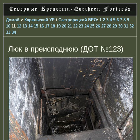
Домой
>
Карельский УР
/
Сестрорецкий БРО
:
1
2
3
4
5
6
7
8
9
10
11
12
13
14
15
16
17
18
19
20
21
22
23
24
25
26
27
28
29
30
31
32
33
34
Люк в преисподнюю (ДОТ №123)