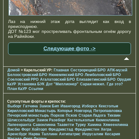
Лаз на нижний этаж дота выглядит как вход в
преисподнюю.
ДОТ №123 мог простреливать фронтальным огнём дорогу
на Райяйоки.
Следующее фото ->
Домой
> Карельский УР:
Главная
Сестрорецкий БРО
АПК-музей
Белоостровский БРО
Нюнемякский БРО
Лемболовский БРО
Соеловский РРО
Агалатовский БРО
Елизаветинcкий БРО
Орудия
КаУР
Установка БУК
Дот "Миллионер"
Сараи нежил.
Где это?
План КаУР
Ссылки
Сухопутные форты и крепости:
Выборг
Гатчина
Замок Бип
Ивангород
Изборск
Кексгольм
Кирилловский Монастырь
Копорье
Новгород
Петропавловка
Печорcкий монастырь
Порхов
Псков
Старая Ладога
Тихвин
Шлиссельбург
Замок Разеборг
Кастельхольм
Кюменлинна
Лапеенранта
Савонлинна
Тааветти
Турку
Хамина
Хямеенлинна
Висбю
Форт Хойторп
Фредрикстад
Фредрикстен
Хегра
Аренсбург
Нарва
Таллинн
Антипатрис
Иерусалим
Кесария
Масада
Форт Латрун