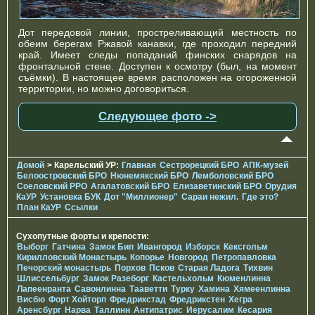
Дот передовой линии, простреливающий местность по
обеим берегам Ржавой канавки, где проходил передний
край. Имеет следы попаданий финских снарядов на
фронтальной стене. Доступен к осмотру (был, на момент
съёмки). В настоящее время расположен на огороженной
территории, но можно договориться.
Следующее фото ->
Домой
> Карельский УР:
Главная
Сестрорецкий БРО
АПК-музей
Белоостровский БРО
Нюнемякский БРО
Лемболовский БРО
Соеловский РРО
Агалатовский БРО
Елизаветинcкий БРО
Орудия
КаУР
Установка БУК
Дот "Миллионер"
Сараи нежил.
Где это?
План КаУР
Ссылки
Сухопутные форты и крепости:
Выборг
Гатчина
Замок Бип
Ивангород
Изборск
Кексгольм
Кирилловский Монастырь
Копорье
Новгород
Петропавловка
Печорcкий монастырь
Порхов
Псков
Старая Ладога
Тихвин
Шлиссельбург
Замок Разеборг
Кастельхольм
Кюменлинна
Лапеенранта
Савонлинна
Тааветти
Турку
Хамина
Хямеенлинна
Висбю
Форт Хойторп
Фредрикстад
Фредрикстен
Хегра
Аренсбург
Нарва
Таллинн
Антипатрис
Иерусалим
Кесария