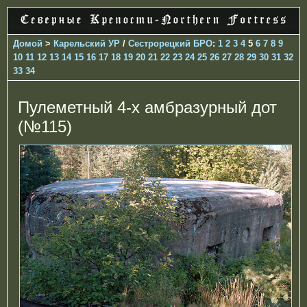
Домой
>
Карельский УР
/
Сестрорецкий БРО
:
1
2
3
4
5
6
7
8
9
10
11
12
13
14
15
16
17
18
19
20
21
22
23
24
25
26
27
28
29
30
31
32
33
34
Пулеметный 4-х амбразурный дот
(№115)