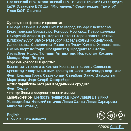
Соеловский РРО
Агалатовский БРО
Елизаветинcкий БРО
Орудия
КаУР
Установка БУК
Дот "Миллионер"
Сараи нежил.
Где это?
План КаУР
Ссылки
Сухопутные форты и крепости:
Выборг
Гатчина
Замок Бип
Ивангород
Изборск
Кексгольм
Кирилловский Монастырь
Копорье
Новгород
Петропавловка
Печорcкий монастырь
Порхов
Псков
Старая Ладога
Тихвин
Шлиссельбург
Замок Разеборг
Кастельхольм
Кюменлинна
Лапеенранта
Савонлинна
Тааветти
Турку
Хамина
Хямеенлинна
Висбю
Форт Хойторп
Фредрикстад
Фредрикстен
Хегра
Аренсбург
Нарва
Таллинн
Антипатрис
Иерусалим
Кесария
Масада
Форт Латрун
Морские крепости и форты:
Кронштадт: город и о. Котлин
Кронштадт: форты Северные
Кронштадт: Форты Южные
Тронгзунд
Форт Александр
Форт Ино
Форт Красная Горка
Свартхольм
Свеаборг
Ханко
Ваксхольм
Марстранд
Форт Сиарё
Оскарсборг
Артиллерийские батареи и отдельные орудия:
Форт Хёмсо
Укрепрайоны и оборонительные линии:
Карельский УР
Крепость Ленинград
КрУР
Линия ВТ
Линия
Маннергейма
Невский пятачок
Линия Салпа
Линия Харпарског
Миккели
Готланд
English
П о и с к
Все новости
©2026
Goss.Ru