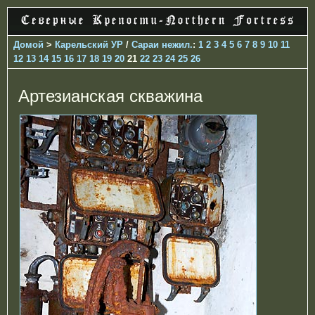
Домой
>
Карельский УР
/
Сараи нежил.
:
1
2
3
4
5
6
7
8
9
10
11
12
13
14
15
16
17
18
19
20
21
22
23
24
25
26
Артезианская скважина