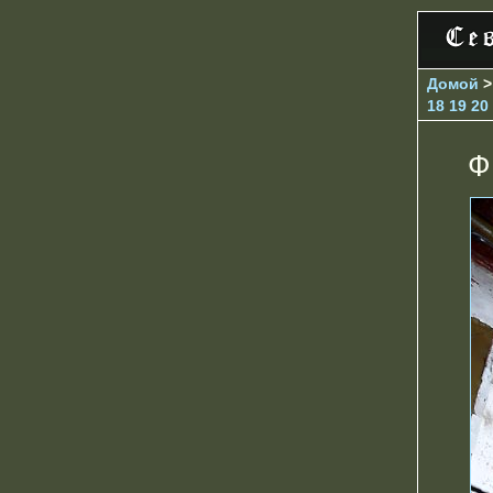
Домой
18
19
20
Ф