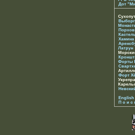
Дот "М
Сухопу
Выборг
Монаст
Порхов
Кастел
Хамина
Аренсб
Латрун
Морски
Кроншта
Форты
Свартх
Артилл
Форт Х
Укрепр
Карель
Невски
English
П о и с 