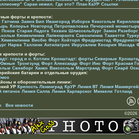
иллионер"
Сараи нежил.
Где это?
План КаУР
Ссылки
тные форты и крепости:
Гатчина
Замок Бип
Ивангород
Изборск
Кексгольм
Кириллов
ырь
Копорье
Новгород
Петропавловка
Печорcкий монастыр
Псков
Старая Ладога
Тихвин
Шлиссельбург
Замок Разеборг
ьхольм
Кюменлинна
Лапеенранта
Савонлинна
Тааветти
Турку
Хямеенлинна
Висбю
Форт Хойторп
Фредрикстад
Фредрикст
ург
Нарва
Таллинн
Антипатрис
Иерусалим
Кесария
Масада
е крепости и форты:
дт: город и о. Котлин
Кронштадт: форты Северные
Кроншта
 Южные
Тронгзунд
Форт Александр
Форт Ино
Форт Красная Г
ольм
Свеаборг
Ханко
Ваксхольм
Марстранд
Форт Сиарё
Оск
ерийские батареи и отдельные орудия:
ёмсо
айоны и оборонительные линии:
ский УР
Крепость Ленинград
КрУР
Линия ВТ
Линия Маннергей
й пятачок
Линия Салпа
Линия Харпарског
Миккели
Готланд
к
Все новости
©2026