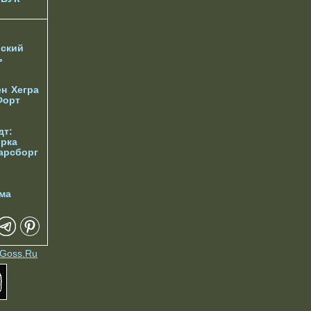
ский
ь
ен
Хегра
Форт
дт:
орка
арсборг
ма
Goss.Ru