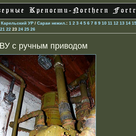
>
Карельский УР
/
Сараи нежил.
:
1
2
3
4
5
6
7
8
9
10
11
12
13
14
1
21
22
23
24
25
26
ВУ с ручным приводом