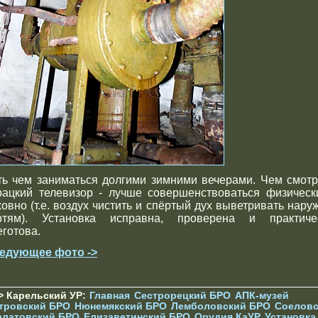
ть чем заниматься долгими зимними вечерами. Чем смотр
рацкий телевизор - лучше совершенствоваться физическ
ховно (т.е. воздух чистить и спёртый дух выветривать наруж
ртям). Установка исправна, проверена и практиче
еготова.
едующее фото ->
> Карельский УР:
Главная
Сестрорецкий БРО
АПК-музей
тровский БРО
Нюнемякский БРО
Лемболовский БРО
Соеловс
алатовский БРО
Елизаветинcкий БРО
Орудия КаУР
Установка