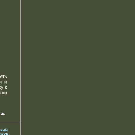
еть
и и
у к
ски
кий
 БУК