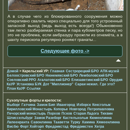
А в случае чего из блокированного сооружения можно
оперативно свалить через специально для того устроенный
запасной выход (ведь выход есть всегда!) Обыкновенно
там легко разбираемая стенка и пара кубометров песку, но
это не проблема, если амбразуру прожгли из огнемёта, а в
шахту перископа регулярно роняют гранаты...
Следующее фото ->
Домой
> Карельский УР:
Главная
Сестрорецкий БРО
АПК-музей
Белоостровский БРО
Нюнемякский БРО
Лемболовский БРО
Соеловский РРО
Агалатовский БРО
Елизаветинcкий БРО
Орудия
КаУР
Установка БУК
Дот "Миллионер"
Сараи нежил.
Где это?
План КаУР
Ссылки
Сухопутные форты и крепости:
Выборг
Гатчина
Замок Бип
Ивангород
Изборск
Кексгольм
Кирилловский Монастырь
Копорье
Новгород
Петропавловка
Печорcкий монастырь
Порхов
Псков
Старая Ладога
Тихвин
Шлиссельбург
Замок Разеборг
Кастельхольм
Кюменлинна
Лапеенранта
Савонлинна
Тааветти
Турку
Хамина
Хямеенлинна
Висбю
Форт Хойторп
Фредрикстад
Фредрикстен
Хегра