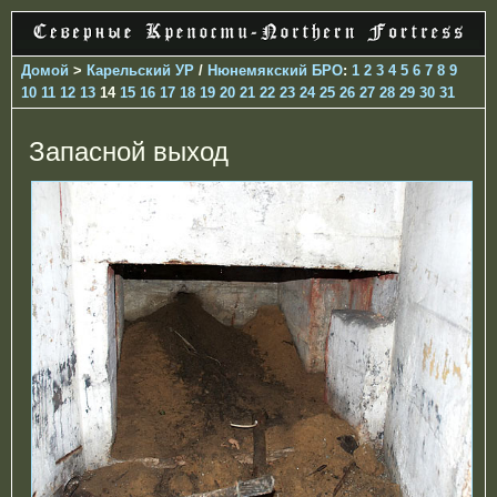
Домой
>
Карельский УР
/
Нюнемякский БРО
:
1
2
3
4
5
6
7
8
9
10
11
12
13
14
15
16
17
18
19
20
21
22
23
24
25
26
27
28
29
30
31
Запасной выход