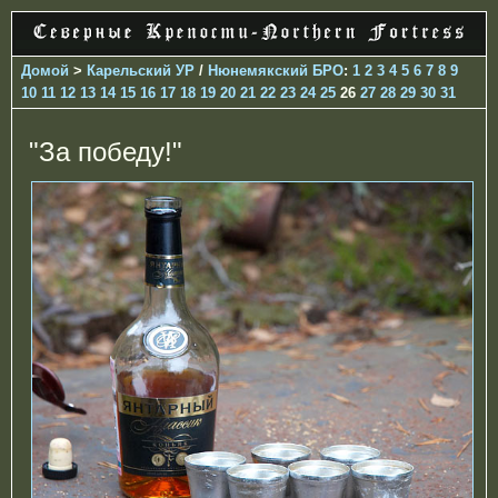
Домой
>
Карельский УР
/
Нюнемякский БРО
:
1
2
3
4
5
6
7
8
9
10
11
12
13
14
15
16
17
18
19
20
21
22
23
24
25
26
27
28
29
30
31
"За победу!"