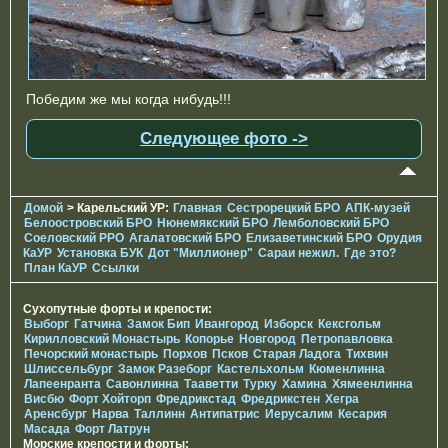
Победим же мы когда нибудь!!!
Следующее фото ->
Домой
> Карельский УР:
Главная
Сестрорецкий БРО
АПК-музей
Белоостровский БРО
Нюнемякский БРО
Лемболовский БРО
Соеловский РРО
Агалатовский БРО
Елизаветинcкий БРО
Орудия
КаУР
Установка БУК
Дот "Миллионер"
Сараи нежил.
Где это?
План КаУР
Ссылки
Сухопутные форты и крепости:
Выборг
Гатчина
Замок Бип
Ивангород
Изборск
Кексгольм
Кирилловский Монастырь
Копорье
Новгород
Петропавловка
Печорcкий монастырь
Порхов
Псков
Старая Ладога
Тихвин
Шлиссельбург
Замок Разеборг
Кастельхольм
Кюменлинна
Лапеенранта
Савонлинна
Тааветти
Турку
Хамина
Хямеенлинна
Висбю
Форт Хойторп
Фредрикстад
Фредрикстен
Хегра
Аренсбург
Нарва
Таллинн
Антипатрис
Иерусалим
Кесария
Масада
Форт Латрун
Морские крепости и форты: