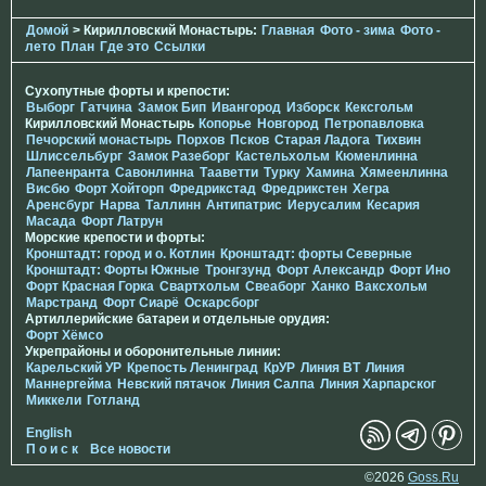
Домой
> Кирилловский Монастырь:
Главная
Фото - зима
Фото -
лето
План
Где это
Ссылки
Сухопутные форты и крепости:
Выборг
Гатчина
Замок Бип
Ивангород
Изборск
Кексгольм
Кирилловский Монастырь
Копорье
Новгород
Петропавловка
Печорcкий монастырь
Порхов
Псков
Старая Ладога
Тихвин
Шлиссельбург
Замок Разеборг
Кастельхольм
Кюменлинна
Лапеенранта
Савонлинна
Тааветти
Турку
Хамина
Хямеенлинна
Висбю
Форт Хойторп
Фредрикстад
Фредрикстен
Хегра
Аренсбург
Нарва
Таллинн
Антипатрис
Иерусалим
Кесария
Масада
Форт Латрун
Морские крепости и форты:
Кронштадт: город и о. Котлин
Кронштадт: форты Северные
Кронштадт: Форты Южные
Тронгзунд
Форт Александр
Форт Ино
Форт Красная Горка
Свартхольм
Свеаборг
Ханко
Ваксхольм
Марстранд
Форт Сиарё
Оскарсборг
Артиллерийские батареи и отдельные орудия:
Форт Хёмсо
Укрепрайоны и оборонительные линии:
Карельский УР
Крепость Ленинград
КрУР
Линия ВТ
Линия
Маннергейма
Невский пятачок
Линия Салпа
Линия Харпарског
Миккели
Готланд
English
П о и с к
Все новости
©2026
Goss.Ru