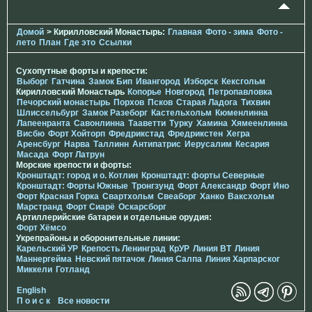
Домой
> Кирилловский Монастырь:
Главная
Фото - зима
Фото -
лето
План
Где это
Ссылки
Сухопутные форты и крепости:
Выборг
Гатчина
Замок Бип
Ивангород
Изборск
Кексгольм
Кирилловский Монастырь
Копорье
Новгород
Петропавловка
Печорcкий монастырь
Порхов
Псков
Старая Ладога
Тихвин
Шлиссельбург
Замок Разеборг
Кастельхольм
Кюменлинна
Лапеенранта
Савонлинна
Тааветти
Турку
Хамина
Хямеенлинна
Висбю
Форт Хойторп
Фредрикстад
Фредрикстен
Хегра
Аренсбург
Нарва
Таллинн
Антипатрис
Иерусалим
Кесария
Масада
Форт Латрун
Морские крепости и форты:
Кронштадт: город и о. Котлин
Кронштадт: форты Северные
Кронштадт: Форты Южные
Тронгзунд
Форт Александр
Форт Ино
Форт Красная Горка
Свартхольм
Свеаборг
Ханко
Ваксхольм
Марстранд
Форт Сиарё
Оскарсборг
Артиллерийские батареи и отдельные орудия:
Форт Хёмсо
Укрепрайоны и оборонительные линии:
Карельский УР
Крепость Ленинград
КрУР
Линия ВТ
Линия
Маннергейма
Невский пятачок
Линия Салпа
Линия Харпарског
Миккели
Готланд
English
П о и с к
Все новости