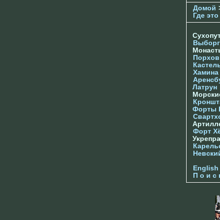
Домой
Где это
Сухопу
Выборг
Монас
Порхов
Кастел
Хамина
Аренсб
Латрун
Морски
Кроншта
Форты
Свартх
Артилл
Форт Х
Укрепр
Карель
Невски
English
П о и с 