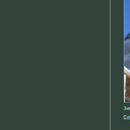
Зим
Сл