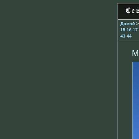
Домой
15
16
17
43
44
М