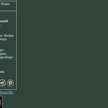
План
ский
ь
ен
Хегра
Форт
дт:
орка
арсборг
йма
Goss.Ru