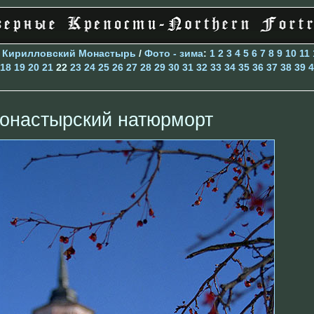
>
Кирилловский Монастырь
/
Фото - зима
:
1
2
3
4
5
6
7
8
9
10
11
18
19
20
21
22
23
24
25
26
27
28
29
30
31
32
33
34
35
36
37
38
39
4
онастырский натюрморт