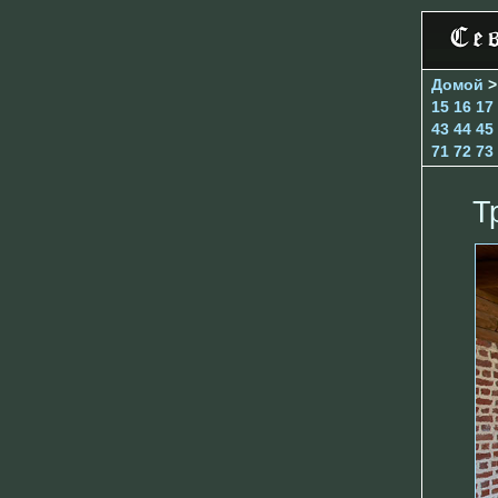
Домой
15
16
17
43
44
45
71
72
73
Т