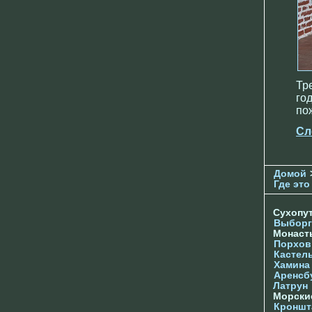
Тр
го
по
Сл
Домой
Где это
Сухопу
Выборг
Монас
Порхов
Кастел
Хамина
Аренсб
Латрун
Морски
Кроншта