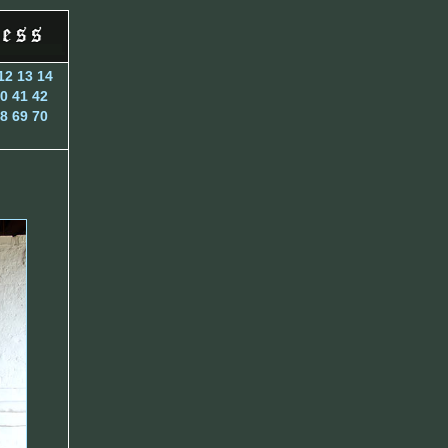
12
13
14
0
41
42
8
69
70