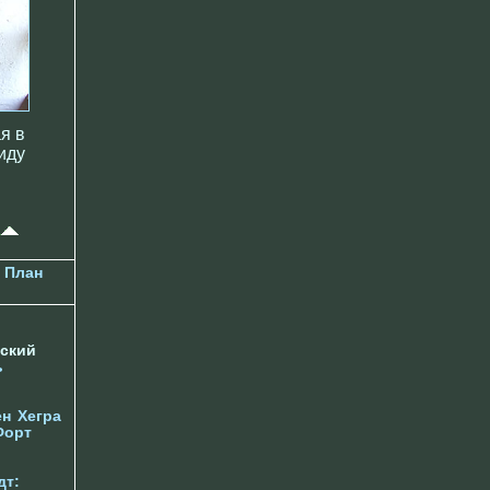
я в
иду
План
ский
ь
ен
Хегра
Форт
дт: