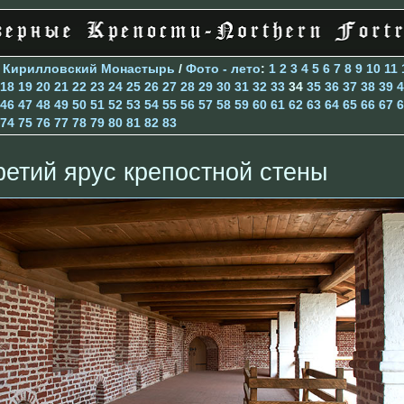
>
Кирилловский Монастырь
/
Фото - лето
:
1
2
3
4
5
6
7
8
9
10
11
18
19
20
21
22
23
24
25
26
27
28
29
30
31
32
33
34
35
36
37
38
39
4
46
47
48
49
50
51
52
53
54
55
56
57
58
59
60
61
62
63
64
65
66
67
6
74
75
76
77
78
79
80
81
82
83
ретий ярус крепостной стены