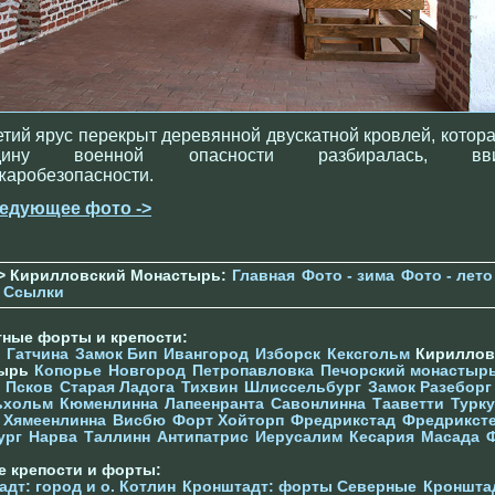
етий ярус перекрыт деревянной двускатной кровлей, котора
дину военной опасности разбиралась, вв
жаробезопасности.
едующее фото ->
> Кирилловский Монастырь:
Главная
Фото - зима
Фото - лето
Ссылки
тные форты и крепости:
Гатчина
Замок Бип
Ивангород
Изборск
Кексгольм
Кириллов
тырь
Копорье
Новгород
Петропавловка
Печорcкий монастыр
Псков
Старая Ладога
Тихвин
Шлиссельбург
Замок Разеборг
ьхольм
Кюменлинна
Лапеенранта
Савонлинна
Тааветти
Турку
Хямеенлинна
Висбю
Форт Хойторп
Фредрикстад
Фредрикст
ург
Нарва
Таллинн
Антипатрис
Иерусалим
Кесария
Масада
е крепости и форты:
дт: город и о. Котлин
Кронштадт: форты Северные
Кроншта