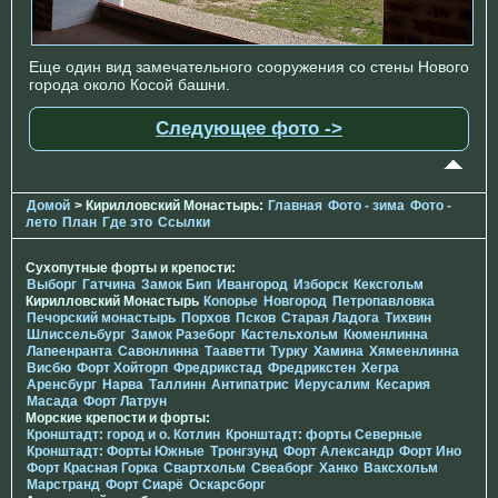
Еще один вид замечательного сооружения со стены Нового
города около Косой башни.
Следующее фото ->
Домой
> Кирилловский Монастырь:
Главная
Фото - зима
Фото -
лето
План
Где это
Ссылки
Сухопутные форты и крепости:
Выборг
Гатчина
Замок Бип
Ивангород
Изборск
Кексгольм
Кирилловский Монастырь
Копорье
Новгород
Петропавловка
Печорcкий монастырь
Порхов
Псков
Старая Ладога
Тихвин
Шлиссельбург
Замок Разеборг
Кастельхольм
Кюменлинна
Лапеенранта
Савонлинна
Тааветти
Турку
Хамина
Хямеенлинна
Висбю
Форт Хойторп
Фредрикстад
Фредрикстен
Хегра
Аренсбург
Нарва
Таллинн
Антипатрис
Иерусалим
Кесария
Масада
Форт Латрун
Морские крепости и форты:
Кронштадт: город и о. Котлин
Кронштадт: форты Северные
Кронштадт: Форты Южные
Тронгзунд
Форт Александр
Форт Ино
Форт Красная Горка
Свартхольм
Свеаборг
Ханко
Ваксхольм
Марстранд
Форт Сиарё
Оскарсборг