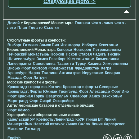
Следующее фото ->
Домой
> Кирилловский Монастырь:
Главная
Фото - зима
Фото -
лето
План
Где это
Ссылки
Сухопутные форты и крепости:
Выборг
Гатчина
Замок Бип
Ивангород
Изборск
Кексгольм
Кирилловский Монастырь
Копорье
Новгород
Петропавловка
Печорcкий монастырь
Порхов
Псков
Старая Ладога
Тихвин
Шлиссельбург
Замок Разеборг
Кастельхольм
Кюменлинна
Лапеенранта
Савонлинна
Тааветти
Турку
Хамина
Хямеенлинна
Висбю
Форт Хойторп
Фредрикстад
Фредрикстен
Хегра
Аренсбург
Нарва
Таллинн
Антипатрис
Иерусалим
Кесария
Масада
Форт Латрун
Морские крепости и форты:
Кронштадт: город и о. Котлин
Кронштадт: форты Северные
Кронштадт: Форты Южные
Тронгзунд
Форт Александр
Форт Ино
Форт Красная Горка
Свартхольм
Свеаборг
Ханко
Ваксхольм
Марстранд
Форт Сиарё
Оскарсборг
Артиллерийские батареи и отдельные орудия:
Форт Хёмсо
Укрепрайоны и оборонительные линии:
Карельский УР
Крепость Ленинград
КрУР
Линия ВТ
Линия
Маннергейма
Невский пятачок
Линия Салпа
Линия Харпарског
Миккели
Готланд
English