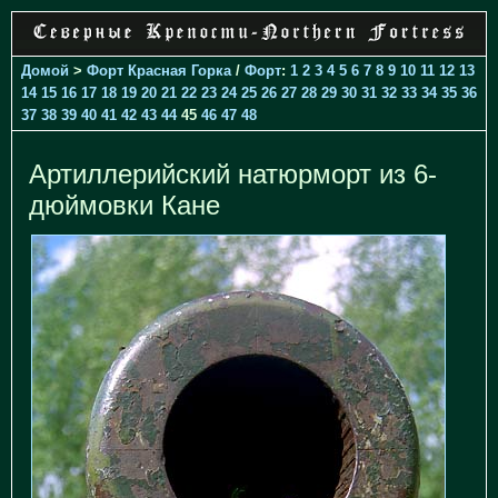
Домой
>
Форт Красная Горка
/
Форт
:
1
2
3
4
5
6
7
8
9
10
11
12
13
14
15
16
17
18
19
20
21
22
23
24
25
26
27
28
29
30
31
32
33
34
35
36
37
38
39
40
41
42
43
44
45
46
47
48
Артиллерийский натюрморт из 6-
дюймовки Кане