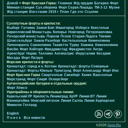
Домой
> Форт Красная Горка:
Главная
Ж/д орудия
Батареи
Форт
Минная станция
Cух.оборона
Форт Серая Лошадь
TM-3-12
Музеи
Ж/д станция
Восстание 1919 г
План
Где это
Ссылки
Сухопутные форты и крепости:
Выборг
Гатчина
Замок Бип
Ивангород
Изборск
Кексгольм
Кирилловский Монастырь
Копорье
Новгород
Петропавловка
Печорcкий монастырь
Порхов
Псков
Старая Ладога
Тихвин
Шлиссельбург
Замок Разеборг
Кастельхольм
Кюменлинна
Лапеенранта
Савонлинна
Тааветти
Турку
Хамина
Хямеенлинна
Висбю
Форт Хойторп
Фредрикстад
Фредрикстен
Хегра
Аренсбург
Нарва
Таллинн
Антипатрис
Иерусалим
Кесария
Масада
Форт Латрун
Морские крепости и форты:
Кронштадт: город и о. Котлин
Кронштадт: форты Северные
Кронштадт: Форты Южные
Тронгзунд
Форт Александр
Форт Ино
Форт Красная Горка
Свартхольм
Свеаборг
Ханко
Ваксхольм
Марстранд
Форт Сиарё
Оскарсборг
Артиллерийские батареи и отдельные орудия:
Форт Хёмсо
Укрепрайоны и оборонительные линии:
Карельский УР
Крепость Ленинград
КрУР
Линия ВТ
Линия
Маннергейма
Невский пятачок
Линия Салпа
Линия Харпарског
Миккели
Готланд
English
П о и с к
Все новости
©2026
Goss.Ru