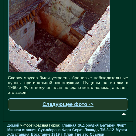
Сверху ярусов были устроены броневые наблюдательные
пункты оригинальной конструкции. Пущены на иголки в
1960-х. Флот получил план по сдаче металлолома, а план -
это закон!
Следующее фото ->
Домой
> Форт Красная Горка:
Главная
Ж/д орудия
Батареи
Форт
Минная станция
Cух.оборона
Форт Серая Лошадь
TM-3-12
Музеи
Ж/д станция
Восстание 1919 г
План
Где это
Ссылки