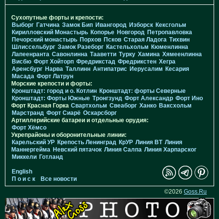
Сухопутные форты и крепости:
Выборг
Гатчина
Замок Бип
Ивангород
Изборск
Кексгольм
Кирилловский Монастырь
Копорье
Новгород
Петропавловка
Печорcкий монастырь
Порхов
Псков
Старая Ладога
Тихвин
Шлиссельбург
Замок Разеборг
Кастельхольм
Кюменлинна
Лапеенранта
Савонлинна
Тааветти
Турку
Хамина
Хямеенлинна
Висбю
Форт Хойторп
Фредрикстад
Фредрикстен
Хегра
Аренсбург
Нарва
Таллинн
Антипатрис
Иерусалим
Кесария
Масада
Форт Латрун
Морские крепости и форты:
Кронштадт: город и о. Котлин
Кронштадт: форты Северные
Кронштадт: Форты Южные
Тронгзунд
Форт Александр
Форт Ино
Форт Красная Горка
Свартхольм
Свеаборг
Ханко
Ваксхольм
Марстранд
Форт Сиарё
Оскарсборг
Артиллерийские батареи и отдельные орудия:
Форт Хёмсо
Укрепрайоны и оборонительные линии:
Карельский УР
Крепость Ленинград
КрУР
Линия ВТ
Линия
Маннергейма
Невский пятачок
Линия Салпа
Линия Харпарског
Миккели
Готланд
English
П о и с к
Все новости
©2026
Goss.Ru