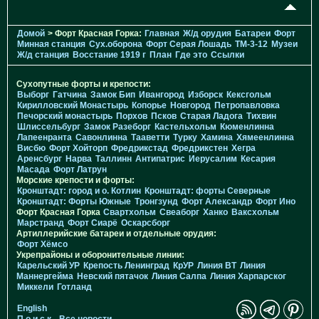
Домой
> Форт Красная Горка:
Главная
Ж/д орудия
Батареи
Форт
Минная станция
Cух.оборона
Форт Серая Лошадь
TM-3-12
Музеи
Ж/д станция
Восстание 1919 г
План
Где это
Ссылки
Сухопутные форты и крепости:
Выборг
Гатчина
Замок Бип
Ивангород
Изборск
Кексгольм
Кирилловский Монастырь
Копорье
Новгород
Петропавловка
Печорcкий монастырь
Порхов
Псков
Старая Ладога
Тихвин
Шлиссельбург
Замок Разеборг
Кастельхольм
Кюменлинна
Лапеенранта
Савонлинна
Тааветти
Турку
Хамина
Хямеенлинна
Висбю
Форт Хойторп
Фредрикстад
Фредрикстен
Хегра
Аренсбург
Нарва
Таллинн
Антипатрис
Иерусалим
Кесария
Масада
Форт Латрун
Морские крепости и форты:
Кронштадт: город и о. Котлин
Кронштадт: форты Северные
Кронштадт: Форты Южные
Тронгзунд
Форт Александр
Форт Ино
Форт Красная Горка
Свартхольм
Свеаборг
Ханко
Ваксхольм
Марстранд
Форт Сиарё
Оскарсборг
Артиллерийские батареи и отдельные орудия:
Форт Хёмсо
Укрепрайоны и оборонительные линии:
Карельский УР
Крепость Ленинград
КрУР
Линия ВТ
Линия
Маннергейма
Невский пятачок
Линия Салпа
Линия Харпарског
Миккели
Готланд
English
П о и с к
Все новости