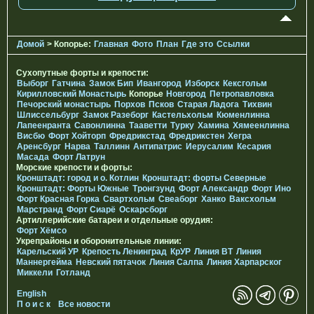
Домой
> Копорье:
Главная
Фото
План
Где это
Ссылки
Сухопутные форты и крепости:
Выборг
Гатчина
Замок Бип
Ивангород
Изборск
Кексгольм
Кирилловский Монастырь
Копорье
Новгород
Петропавловка
Печорcкий монастырь
Порхов
Псков
Старая Ладога
Тихвин
Шлиссельбург
Замок Разеборг
Кастельхольм
Кюменлинна
Лапеенранта
Савонлинна
Тааветти
Турку
Хамина
Хямеенлинна
Висбю
Форт Хойторп
Фредрикстад
Фредрикстен
Хегра
Аренсбург
Нарва
Таллинн
Антипатрис
Иерусалим
Кесария
Масада
Форт Латрун
Морские крепости и форты:
Кронштадт: город и о. Котлин
Кронштадт: форты Северные
Кронштадт: Форты Южные
Тронгзунд
Форт Александр
Форт Ино
Форт Красная Горка
Свартхольм
Свеаборг
Ханко
Ваксхольм
Марстранд
Форт Сиарё
Оскарсборг
Артиллерийские батареи и отдельные орудия:
Форт Хёмсо
Укрепрайоны и оборонительные линии:
Карельский УР
Крепость Ленинград
КрУР
Линия ВТ
Линия
Маннергейма
Невский пятачок
Линия Салпа
Линия Харпарског
Миккели
Готланд
English
П о и с к
Все новости