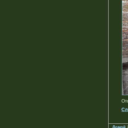
От
Сл
Домой