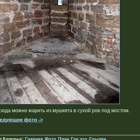
сюда можно жарить из мушкета в сухой ров под мостом.
едующее фото ->
> Копорье:
Главная
Фото
План
Где это
Ссылки