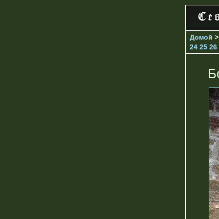
Домой
24
25
26
Б