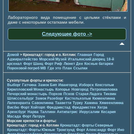
Лабораторного вида помещение с целыми стёклами и
даже с некоторыми остатками мебели.
Следующее фото ->
Домой
> Кронштадт: город и о. Котлин:
Главная
Город
Адмиралтейство
Морской Музей
Итальянский дворец
18-й
арсенал
Форт Шанц
Форт Риф
Люнет Ден
Косные батареи
Пороховой погреб МВ
Где это
План
Ссылки
Сухопутные форты и крепости:
Выборг
Гатчина
Замок Бип
Ивангород
Изборск
Кексгольм
Кирилловский Монастырь
Копорье
Новгород
Петропавловка
Печорcкий монастырь
Порхов
Псков
Старая Ладога
Тихвин
Шлиссельбург
Замок Разеборг
Кастельхольм
Кюменлинна
Лапеенранта
Савонлинна
Тааветти
Турку
Хамина
Хямеенлинна
Висбю
Форт Хойторп
Фредрикстад
Фредрикстен
Хегра
Аренсбург
Нарва
Таллинн
Антипатрис
Иерусалим
Кесария
Масада
Форт Латрун
Морские крепости и форты:
Кронштадт: город и о. Котлин
Кронштадт: форты Северные
Кронштадт: Форты Южные
Тронгзунд
Форт Александр
Форт Ино