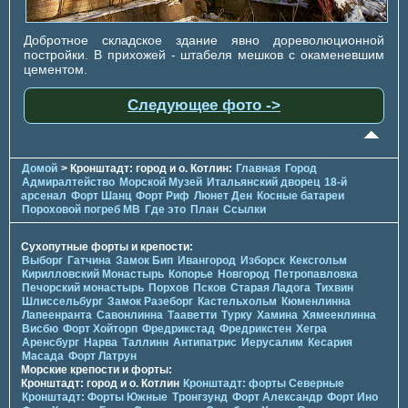
Добротное складское здание явно дореволюционной
постройки. В прихожей - штабеля мешков с окаменевшим
цементом.
Следующее фото ->
Домой
> Кронштадт: город и о. Котлин:
Главная
Город
Адмиралтейство
Морской Музей
Итальянский дворец
18-й
арсенал
Форт Шанц
Форт Риф
Люнет Ден
Косные батареи
Пороховой погреб МВ
Где это
План
Ссылки
Сухопутные форты и крепости:
Выборг
Гатчина
Замок Бип
Ивангород
Изборск
Кексгольм
Кирилловский Монастырь
Копорье
Новгород
Петропавловка
Печорcкий монастырь
Порхов
Псков
Старая Ладога
Тихвин
Шлиссельбург
Замок Разеборг
Кастельхольм
Кюменлинна
Лапеенранта
Савонлинна
Тааветти
Турку
Хамина
Хямеенлинна
Висбю
Форт Хойторп
Фредрикстад
Фредрикстен
Хегра
Аренсбург
Нарва
Таллинн
Антипатрис
Иерусалим
Кесария
Масада
Форт Латрун
Морские крепости и форты:
Кронштадт: город и о. Котлин
Кронштадт: форты Северные
Кронштадт: Форты Южные
Тронгзунд
Форт Александр
Форт Ино