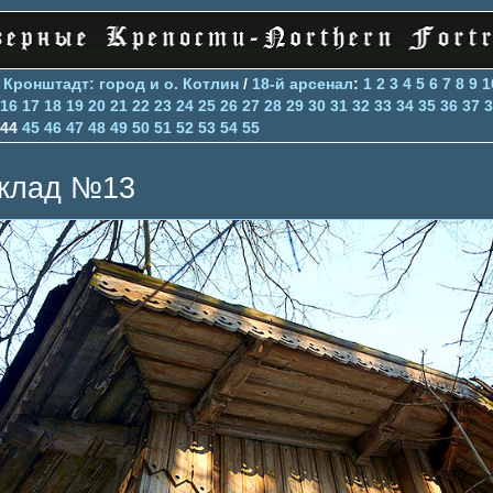
>
Кронштадт: город и о. Котлин
/
18-й арсенал
:
1
2
3
4
5
6
7
8
9
1
16
17
18
19
20
21
22
23
24
25
26
27
28
29
30
31
32
33
34
35
36
37
3
44
45
46
47
48
49
50
51
52
53
54
55
клад №13