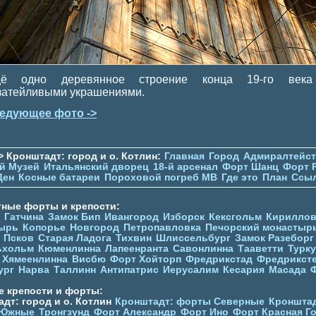
ё одно деревянное строение конца 19-го век
затейливыми украшениями.
едующее фото ->
> Кронштадт: город и о. Котлин:
Главная
Город
Адмиралтейс
й Музей
Итальянский дворец
18-й арсенал
Форт Шанц
Форт 
Ден
Косные батареи
Пороховой погреб МВ
Где это
План
Ссы
тные форты и крепости:
Гатчина
Замок Бип
Ивангород
Изборск
Кексгольм
Кириллов
ырь
Копорье
Новгород
Петропавловка
Печорcкий монастыр
Псков
Старая Ладога
Тихвин
Шлиссельбург
Замок Разеборг
ьхольм
Кюменлинна
Лапеенранта
Савонлинна
Тааветти
Турку
Хямеенлинна
Висбю
Форт Хойторп
Фредрикстад
Фредрикст
ург
Нарва
Таллинн
Антипатрис
Иерусалим
Кесария
Масада
е крепости и форты:
дт: город и о. Котлин
Кронштадт: форты Северные
Кронштад
 Южные
Тронгзунд
Форт Александр
Форт Ино
Форт Красная Г