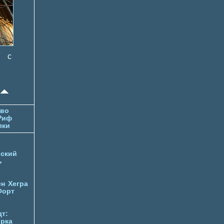
а с
тво
Риф
лки
ский
ь
ен
Хегра
Форт
т:
орка