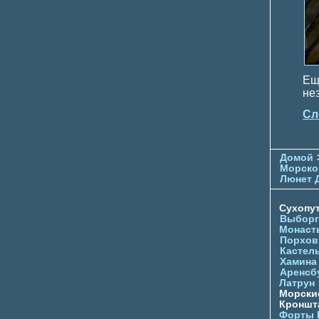
Ещ
не
Сл
Домой
Морско
Люнет 
Сухопу
Выборг
Монаст
Порхов
Кастел
Хамина
Аренсб
Латрун
Морски
Кроншта
Форты