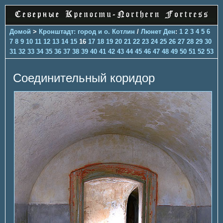
Домой
>
Кронштадт: город и о. Котлин
/
Люнет Ден
:
1
2
3
4
5
6
7
8
9
10
11
12
13
14
15
16
17
18
19
20
21
22
23
24
25
26
27
28
29
30
31
32
33
34
35
36
37
38
39
40
41
42
43
44
45
46
47
48
49
50
51
52
53
Соединительный коридор