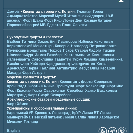
Домой
> Кронштадт: город и о. Котлин:
Главная
Город
Адмиралтейство
Морской Музей
Итальянский дворец
18-й
арсенал
Форт Шанц
Форт Риф
Люнет Ден
Косные батареи
Пороховой погреб МВ
Где это
План
Ссылки
Сухопутные форты и крепости:
Выборг
Гатчина
Замок Бип
Ивангород
Изборск
Кексгольм
Кирилловский Монастырь
Копорье
Новгород
Петропавловка
Печорcкий монастырь
Порхов
Псков
Старая Ладога
Тихвин
Шлиссельбург
Замок Разеборг
Кастельхольм
Кюменлинна
Лапеенранта
Савонлинна
Тааветти
Турку
Хамина
Хямеенлинна
Висбю
Форт Хойторп
Фредрикстад
Фредрикстен
Хегра
Аренсбург
Нарва
Таллинн
Антипатрис
Иерусалим
Кесария
Масада
Форт Латрун
Морские крепости и форты:
Кронштадт: город и о. Котлин
Кронштадт: форты Северные
Кронштадт: Форты Южные
Тронгзунд
Форт Александр
Форт Ино
Форт Красная Горка
Свартхольм
Свеаборг
Ханко
Ваксхольм
Марстранд
Форт Сиарё
Оскарсборг
Артиллерийские батареи и отдельные орудия:
Форт Хёмсо
Укрепрайоны и оборонительные линии:
Карельский УР
Крепость Ленинград
КрУР
Линия ВТ
Линия
Маннергейма
Невский пятачок
Линия Салпа
Линия Харпарског
Миккели
Готланд
English