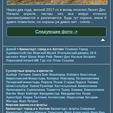
Через два года, весной 2017-го я вновь посетил Люнет Ден.
Начало апреля, листвы нет, все вокруг отлично
просматривается и различается. Будь тут охрана, меня б
давно повинтили, но охраны уж давно нет - сняли...
Следующее фото ->
Домой
> Кронштадт: город и о. Котлин:
Главная
Город
Адмиралтейство
Морской Музей
Итальянский дворец
18-й
арсенал
Форт Шанц
Форт Риф
Люнет Ден
Косные батареи
Пороховой погреб МВ
Где это
План
Ссылки
Сухопутные форты и крепости:
Выборг
Гатчина
Замок Бип
Ивангород
Изборск
Кексгольм
Кирилловский Монастырь
Копорье
Новгород
Петропавловка
Печорcкий монастырь
Порхов
Псков
Старая Ладога
Тихвин
Шлиссельбург
Замок Разеборг
Кастельхольм
Кюменлинна
Лапеенранта
Савонлинна
Тааветти
Турку
Хамина
Хямеенлинна
Висбю
Форт Хойторп
Фредрикстад
Фредрикстен
Хегра
Аренсбург
Нарва
Таллинн
Антипатрис
Иерусалим
Кесария
Масада
Форт Латрун
Морские крепости и форты:
Кронштадт: город и о. Котлин
Кронштадт: форты Северные
Кронштадт: Форты Южные
Тронгзунд
Форт Александр
Форт Ино