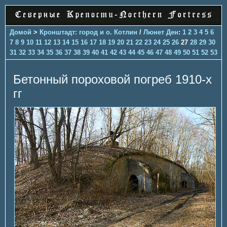
Домой
>
Кронштадт: город и о. Котлин
/
Люнет Ден
:
1
2
3
4
5
6
7
8
9
10
11
12
13
14
15
16
17
18
19
20
21
22
23
24
25
26
27
28
29
30
31
32
33
34
35
36
37
38
39
40
41
42
43
44
45
46
47
48
49
50
51
52
53
Бетонный пороховой погреб 1910-х
гг