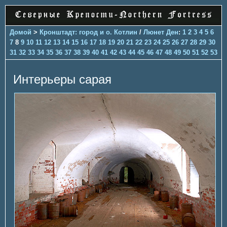
Домой
>
Кронштадт: город и о. Котлин
/
Люнет Ден
:
1
2
3
4
5
6
7
8
9
10
11
12
13
14
15
16
17
18
19
20
21
22
23
24
25
26
27
28
29
30
31
32
33
34
35
36
37
38
39
40
41
42
43
44
45
46
47
48
49
50
51
52
53
Интерьеры сарая