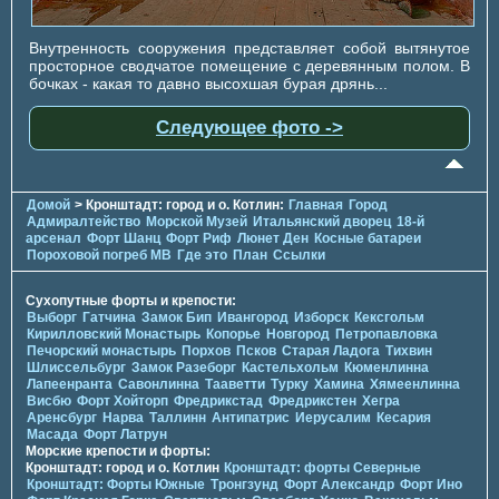
Внутренность сооружения представляет собой вытянутое
просторное сводчатое помещение с деревянным полом. В
бочках - какая то давно высохшая бурая дрянь...
Следующее фото ->
Домой
> Кронштадт: город и о. Котлин:
Главная
Город
Адмиралтейство
Морской Музей
Итальянский дворец
18-й
арсенал
Форт Шанц
Форт Риф
Люнет Ден
Косные батареи
Пороховой погреб МВ
Где это
План
Ссылки
Сухопутные форты и крепости:
Выборг
Гатчина
Замок Бип
Ивангород
Изборск
Кексгольм
Кирилловский Монастырь
Копорье
Новгород
Петропавловка
Печорcкий монастырь
Порхов
Псков
Старая Ладога
Тихвин
Шлиссельбург
Замок Разеборг
Кастельхольм
Кюменлинна
Лапеенранта
Савонлинна
Тааветти
Турку
Хамина
Хямеенлинна
Висбю
Форт Хойторп
Фредрикстад
Фредрикстен
Хегра
Аренсбург
Нарва
Таллинн
Антипатрис
Иерусалим
Кесария
Масада
Форт Латрун
Морские крепости и форты:
Кронштадт: город и о. Котлин
Кронштадт: форты Северные
Кронштадт: Форты Южные
Тронгзунд
Форт Александр
Форт Ино