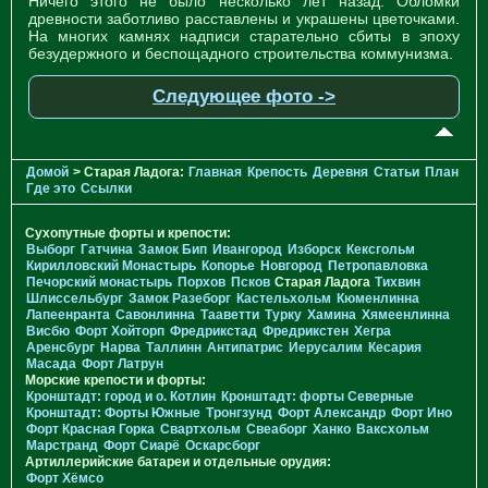
Ничего этого не было несколько лет назад. Обломки
древности заботливо расставлены и украшены цветочками.
На многих камнях надписи старательно сбиты в эпоху
безудержного и беспощадного строительства коммунизма.
Следующее фото ->
Домой
> Старая Ладога:
Главная
Крепость
Деревня
Статьи
План
Где это
Ссылки
Сухопутные форты и крепости:
Выборг
Гатчина
Замок Бип
Ивангород
Изборск
Кексгольм
Кирилловский Монастырь
Копорье
Новгород
Петропавловка
Печорcкий монастырь
Порхов
Псков
Старая Ладога
Тихвин
Шлиссельбург
Замок Разеборг
Кастельхольм
Кюменлинна
Лапеенранта
Савонлинна
Тааветти
Турку
Хамина
Хямеенлинна
Висбю
Форт Хойторп
Фредрикстад
Фредрикстен
Хегра
Аренсбург
Нарва
Таллинн
Антипатрис
Иерусалим
Кесария
Масада
Форт Латрун
Морские крепости и форты:
Кронштадт: город и о. Котлин
Кронштадт: форты Северные
Кронштадт: Форты Южные
Тронгзунд
Форт Александр
Форт Ино
Форт Красная Горка
Свартхольм
Свеаборг
Ханко
Ваксхольм
Марстранд
Форт Сиарё
Оскарсборг
Артиллерийские батареи и отдельные орудия:
Форт Хёмсо