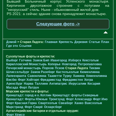
Бывший Больничный корпус Успенского монастыря.
Кирпичное двухэтажное строение с потугами на
"неорусский" стиль. Ныне - обыкновенный жилой дом.
PS 2021: а сейчас здание снова принадлежит монастырю.
Следующее фото ->
Домой
> Старая Ладога:
Главная
Крепость
Деревня
Статьи
План
Где это
Ссылки
Сухопутные форты и крепости:
Выборг
Гатчина
Замок Бип
Ивангород
Изборск
Кексгольм
Кирилловский Монастырь
Копорье
Новгород
Петропавловка
Печорcкий монастырь
Порхов
Псков
Старая Ладога
Тихвин
Шлиссельбург
Замок Разеборг
Кастельхольм
Кюменлинна
Лапеенранта
Савонлинна
Тааветти
Турку
Хамина
Хямеенлинна
Висбю
Форт Хойторп
Фредрикстад
Фредрикстен
Хегра
Аренсбург
Нарва
Таллинн
Антипатрис
Иерусалим
Кесария
Масада
Форт Латрун
Морские крепости и форты:
Кронштадт: город и о. Котлин
Кронштадт: форты Северные
Кронштадт: Форты Южные
Тронгзунд
Форт Александр
Форт Ино
Форт Красная Горка
Свартхольм
Свеаборг
Ханко
Ваксхольм
Марстранд
Форт Сиарё
Оскарсборг
Артиллерийские батареи и отдельные орудия:
Форт Хёмсо