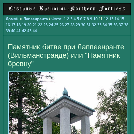
Домой
>
Лапеенранта
/
Фото
:
1
2
3
4
5
6
7
8
9
10
11
12
13
14
15
16
17
18
19
20
21
22
23
24
25
26
27
28
29
30
31
32
33
34
35
36
37
38
39
40
41
42
43
44
Памятник битве при Лаппеенранте
(Вильманстранде) или "Памятник
бревну"