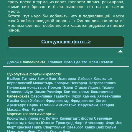
сразу после штурма из ворот крепости лились реки крови,
коими сие бревно и было вынесено вот на это самое
место.
Кстати, тут надо бы добавить, что в подавляющей массе
своей войска шведской короны в Финляндии состояли из
местных финнов, особенно это касается рядовых и нижних
чинов.
Следующее фото ->
Домой
> Лапеенранта:
Главная
Фото
Где это
План
Ссылки
Сухопутные форты и крепости:
Выборг
Гатчина
Замок Бип
Ивангород
Изборск
Кексгольм
Кирилловский Монастырь
Копорье
Новгород
Петропавловка
Печорcкий монастырь
Порхов
Псков
Старая Ладога
Тихвин
Шлиссельбург
Замок Разеборг
Кастельхольм
Кюменлинна
Лапеенранта
Савонлинна
Тааветти
Турку
Хамина
Хямеенлинна
Висбю
Форт Хойторп
Фредрикстад
Фредрикстен
Хегра
Аренсбург
Нарва
Таллинн
Антипатрис
Иерусалим
Кесария
Масада
Форт Латрун
Морские крепости и форты:
Кронштадт: город и о. Котлин
Кронштадт: форты Северные
Кронштадт: Форты Южные
Тронгзунд
Форт Александр
Форт Ино
Форт Красная Горка
Свартхольм
Свеаборг
Ханко
Ваксхольм
Марстранд
Форт Сиарё
Оскарсборг