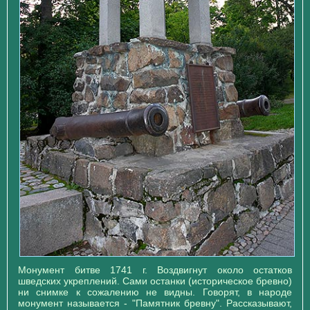
Монумент битве 1741 г. Воздвигнут около остатков
шведских укреплений. Сами останки (историческое бревно)
ни снимке к сожалению не видны. Говорят, в народе
монумент называется - "Памятник бревну". Рассказывают,