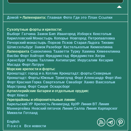
Домой
> Лапеенранта:
Главная
Фото
Где это
План
Ссылки
Сухопутные форты и крепости:
Выборг
Гатчина
Замок Бип
Ивангород
Изборск
Кексгольм
Кирилловский Монастырь
Копорье
Новгород
Петропавловка
Печорcкий монастырь
Порхов
Псков
Старая Ладога
Тихвин
Шлиссельбург
Замок Разеборг
Кастельхольм
Кюменлинна
Лапеенранта
Савонлинна
Тааветти
Турку
Хамина
Хямеенлинна
Висбю
Форт Хойторп
Фредрикстад
Фредрикстен
Хегра
Аренсбург
Нарва
Таллинн
Антипатрис
Иерусалим
Кесария
Масада
Форт Латрун
Морские крепости и форты:
Кронштадт: город и о. Котлин
Кронштадт: форты Северные
Кронштадт: Форты Южные
Тронгзунд
Форт Александр
Форт Ино
Форт Красная Горка
Свартхольм
Свеаборг
Ханко
Ваксхольм
Марстранд
Форт Сиарё
Оскарсборг
Артиллерийские батареи и отдельные орудия:
Форт Хёмсо
Укрепрайоны и оборонительные линии:
Карельский УР
Крепость Ленинград
КрУР
Линия ВТ
Линия
Маннергейма
Невский пятачок
Линия Салпа
Линия Харпарског
Миккели
Готланд
English
П о и с к
Все новости