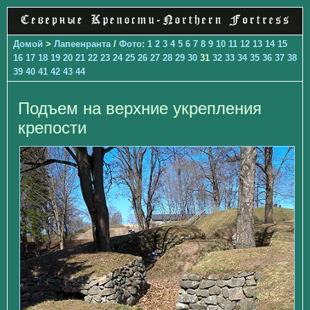
Домой
>
Лапеенранта
/
Фото
:
1
2
3
4
5
6
7
8
9
10
11
12
13
14
15
16
17
18
19
20
21
22
23
24
25
26
27
28
29
30
31
32
33
34
35
36
37
38
39
40
41
42
43
44
Подъем на верхние укрепления
крепости