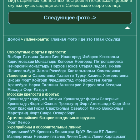
Вид старинных крепостных построек и Покровской церкви в
скупых лучах садящегося в Сайменское озеро солнца.
Следующее фото ->
Домой
> Лапеенранта:
Главная
Фото
Где это
План
Ссылки
Сухопутные форты и крепости:
Выборг
Гатчина
Замок Бип
Ивангород
Изборск
Кексгольм
Кирилловский Монастырь
Копорье
Новгород
Петропавловка
Печорcкий монастырь
Порхов
Псков
Старая Ладога
Тихвин
Шлиссельбург
Замок Разеборг
Кастельхольм
Кюменлинна
Лапеенранта
Савонлинна
Тааветти
Турку
Хамина
Хямеенлинна
Висбю
Форт Хойторп
Фредрикстад
Фредрикстен
Хегра
Аренсбург
Нарва
Таллинн
Антипатрис
Иерусалим
Кесария
Масада
Форт Латрун
Морские крепости и форты:
Кронштадт: город и о. Котлин
Кронштадт: форты Северные
Кронштадт: Форты Южные
Тронгзунд
Форт Александр
Форт Ино
Форт Красная Горка
Свартхольм
Свеаборг
Ханко
Ваксхольм
Марстранд
Форт Сиарё
Оскарсборг
Артиллерийские батареи и отдельные орудия:
Форт Хёмсо
Укрепрайоны и оборонительные линии:
Карельский УР
Крепость Ленинград
КрУР
Линия ВТ
Линия
Маннергейма
Невский пятачок
Линия Салпа
Линия Харпарског