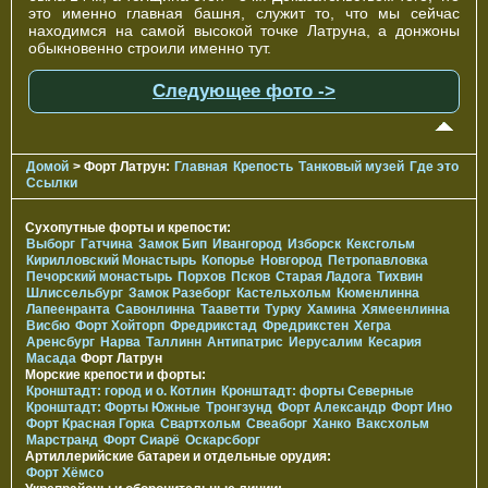
это именно главная башня, служит то, что мы сейчас
находимся на самой высокой точке Латруна, а донжоны
обыкновенно строили именно тут.
Следующее фото ->
Домой
> Форт Латрун:
Главная
Крепость
Танковый музей
Где это
Ссылки
Сухопутные форты и крепости:
Выборг
Гатчина
Замок Бип
Ивангород
Изборск
Кексгольм
Кирилловский Монастырь
Копорье
Новгород
Петропавловка
Печорcкий монастырь
Порхов
Псков
Старая Ладога
Тихвин
Шлиссельбург
Замок Разеборг
Кастельхольм
Кюменлинна
Лапеенранта
Савонлинна
Тааветти
Турку
Хамина
Хямеенлинна
Висбю
Форт Хойторп
Фредрикстад
Фредрикстен
Хегра
Аренсбург
Нарва
Таллинн
Антипатрис
Иерусалим
Кесария
Масада
Форт Латрун
Морские крепости и форты:
Кронштадт: город и о. Котлин
Кронштадт: форты Северные
Кронштадт: Форты Южные
Тронгзунд
Форт Александр
Форт Ино
Форт Красная Горка
Свартхольм
Свеаборг
Ханко
Ваксхольм
Марстранд
Форт Сиарё
Оскарсборг
Артиллерийские батареи и отдельные орудия:
Форт Хёмсо