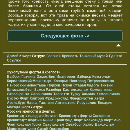
Кроме того крепость имела внешнюю стену с тремя или
более башнями. От оной стены остался не везде
различимый вал с остатками грубой каменной кладки.
Вообще говоря, вот эта трава на снимке весьма мешает
передвижению, поскольку цепляет за штаны, а штанов
жалко, их у меня одни, а мне вечером в город.
Следующее фото ->
Домой
> Форт Латрун:
Главная
Крепость
Танковый музей
Где это
Ссылки
Сухопутные форты и крепости:
Выборг
Гатчина
Замок Бип
Ивангород
Изборск
Кексгольм
Кирилловский Монастырь
Копорье
Новгород
Петропавловка
Печорcкий монастырь
Порхов
Псков
Старая Ладога
Тихвин
Шлиссельбург
Замок Разеборг
Кастельхольм
Кюменлинна
Лапеенранта
Савонлинна
Тааветти
Турку
Хамина
Хямеенлинна
Висбю
Форт Хойторп
Фредрикстад
Фредрикстен
Хегра
Аренсбург
Нарва
Таллинн
Антипатрис
Иерусалим
Кесария
Масада
Форт Латрун
Морские крепости и форты:
Кронштадт: город и о. Котлин
Кронштадт: форты Северные
Кронштадт: Форты Южные
Тронгзунд
Форт Александр
Форт Ино
Форт Красная Горка
Свартхольм
Свеаборг
Ханко
Ваксхольм
Марстранд
Форт Сиарё
Оскарсборг