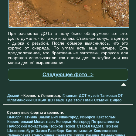
При расчистке ДОТа в полу было обнаружено вот это.
Долго думали, что такое и зачем. Стальной конус, в центре
- дырка с резьбой. После обмера выяснилось, что это
корпус от снаряда. По углам есть еще четыре. Есть
предположение, что бракованные заготовки корпусов для
снарядов использовали как опоры для опалубки или как
маяки для её выравнивания.
Следующее фото ->
Домой
> Крепость Ленинград:
Главная
ДОТ-музей
Танковая ОТ
Флагманский КП КБФ
ДОТ №20
Где это?
План
Ссылки
Видео
Сухопутные форты и крепости:
Выборг
Гатчина
Замок Бип
Ивангород
Изборск
Кексгольм
Кирилловский Монастырь
Копорье
Новгород
Петропавловка
Печорcкий монастырь
Порхов
Псков
Старая Ладога
Тихвин
Шлиссельбург
Замок Разеборг
Кастельхольм
Кюменлинна
Лапеенранта
Савонлинна
Тааветти
Турку
Хамина
Хямеенлинна