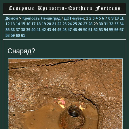
Домой
>
Крепость Ленинград
/
ДОТ-музей
:
1
2
3
4
5
6
7
8
9
10
11
12
13
14
15
16
17
18
19
20
21
22
23
24
25
26
27
28
29
30
31
32
33
34
35
36
37
38
39
40
41
42
43
44
45
46
47
48
49
50
51
52
53
54
55
56
57
58
59
60
61
Снаряд?