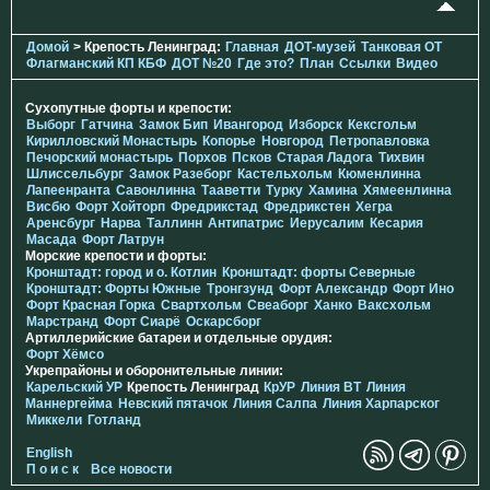
Домой
> Крепость Ленинград:
Главная
ДОТ-музей
Танковая ОТ
Флагманский КП КБФ
ДОТ №20
Где это?
План
Ссылки
Видео
Сухопутные форты и крепости:
Выборг
Гатчина
Замок Бип
Ивангород
Изборск
Кексгольм
Кирилловский Монастырь
Копорье
Новгород
Петропавловка
Печорcкий монастырь
Порхов
Псков
Старая Ладога
Тихвин
Шлиссельбург
Замок Разеборг
Кастельхольм
Кюменлинна
Лапеенранта
Савонлинна
Тааветти
Турку
Хамина
Хямеенлинна
Висбю
Форт Хойторп
Фредрикстад
Фредрикстен
Хегра
Аренсбург
Нарва
Таллинн
Антипатрис
Иерусалим
Кесария
Масада
Форт Латрун
Морские крепости и форты:
Кронштадт: город и о. Котлин
Кронштадт: форты Северные
Кронштадт: Форты Южные
Тронгзунд
Форт Александр
Форт Ино
Форт Красная Горка
Свартхольм
Свеаборг
Ханко
Ваксхольм
Марстранд
Форт Сиарё
Оскарсборг
Артиллерийские батареи и отдельные орудия:
Форт Хёмсо
Укрепрайоны и оборонительные линии:
Карельский УР
Крепость Ленинград
КрУР
Линия ВТ
Линия
Маннергейма
Невский пятачок
Линия Салпа
Линия Харпарског
Миккели
Готланд
English
П о и с к
Все новости