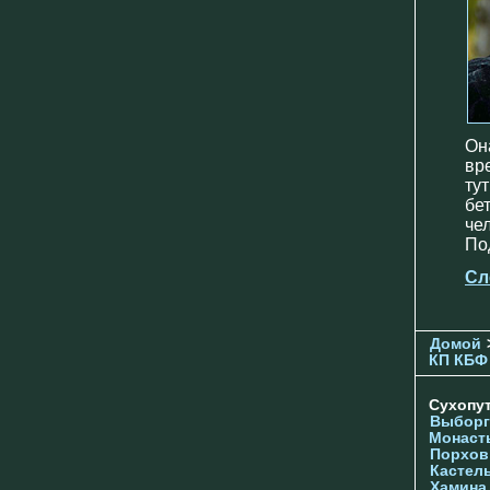
Он
вр
ту
бе
че
По
Сл
Домой
КП КБФ
Сухопу
Выборг
Монаст
Порхов
Кастел
Хамина