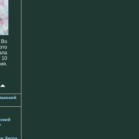
 Во
это
ала
 10
ия.
манский
ский
ь
ен
Хегра