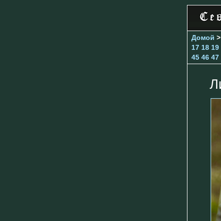
Домой
17
18
19
45
46
47
Л