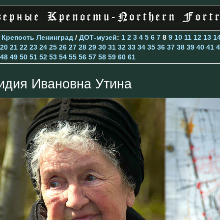
>
Крепость Ленинград
/
ДОТ-музей
:
1
2
3
4
5
6
7
8
9
10
11
12
13
1
20
21
22
23
24
25
26
27
28
29
30
31
32
33
34
35
36
37
38
39
40
41
4
48
49
50
51
52
53
54
55
56
57
58
59
60
61
идия Ивановна Утина