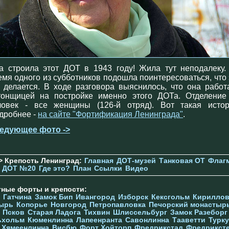
а строила этот ДОТ в 1943 году! Жила тут неподалеку.
емя одного из субботников подошла поинтересоваться, что 
т делается. В ходе разговора выяснилось, что она работ
тонщицей на постройке именно этого ДОТа. Отделение
ловек - все женщины (126-й отряд). Вот такая истор
дробнее -
на сайте "Фортификация Ленинграда"
.
едующее фото ->
> Крепость Ленинград:
Главная
ДОТ-музей
Танковая ОТ
Флаг
ДОТ №20
Где это?
План
Ссылки
Видео
тные форты и крепости:
Гатчина
Замок Бип
Ивангород
Изборск
Кексгольм
Кириллов
ырь
Копорье
Новгород
Петропавловка
Печорcкий монастыр
Псков
Старая Ладога
Тихвин
Шлиссельбург
Замок Разеборг
ьхольм
Кюменлинна
Лапеенранта
Савонлинна
Тааветти
Турку
Хямеенлинна
Висбю
Форт Хойторп
Фредрикстад
Фредрикст