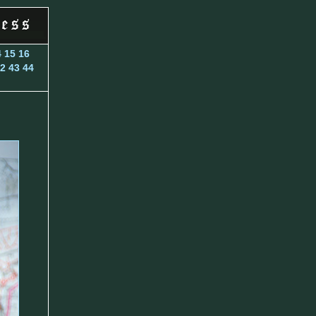
4
15
16
2
43
44