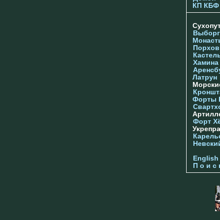
КП КБФ
Сухопу
Выборг
Монаст
Порхов
Кастел
Хамина
Аренсб
Латрун
Морски
Кроншта
Форты
Свартх
Артилл
Форт Х
Укрепр
Карель
Невски
English
П о и с 