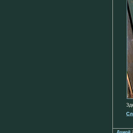
Зд
Сл
Домой