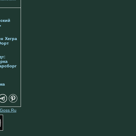
ский
ь
ен
Хегра
Форт
дт:
орка
арсборг
ма
Goss.Ru