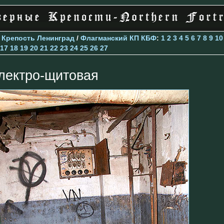
>
Крепость Ленинград
/
Флагманский КП КБФ
:
1
2
3
4
5
6
7
8
9
10
17
18
19
20
21
22
23
24
25
26
27
лектро-щитовая