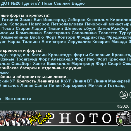
ДОТ №20
Где это?
План
Ссылки
Видео
тные форты и крепости:
Гатчина
Замок Бип
Ивангород
Изборск
Кексгольм
Кириллов
ырь
Копорье
Новгород
Петропавловка
Печорcкий монастыр
Псков
Старая Ладога
Тихвин
Шлиссельбург
Замок Разеборг
ьхольм
Кюменлинна
Лапеенранта
Савонлинна
Тааветти
Турку
Хямеенлинна
Висбю
Форт Хойторп
Фредрикстад
Фредрикст
ург
Нарва
Таллинн
Антипатрис
Иерусалим
Кесария
Масада
е крепости и форты:
дт: город и о. Котлин
Кронштадт: форты Северные
Кроншта
 Южные
Тронгзунд
Форт Александр
Форт Ино
Форт Красная Г
ольм
Свеаборг
Ханко
Ваксхольм
Марстранд
Форт Сиарё
Оск
ерийские батареи и отдельные орудия:
ёмсо
айоны и оборонительные линии:
ский УР
Крепость Ленинград
КрУР
Линия ВТ
Линия Маннергей
й пятачок
Линия Салпа
Линия Харпарског
Миккели
Готланд
к
Все новости
©2026