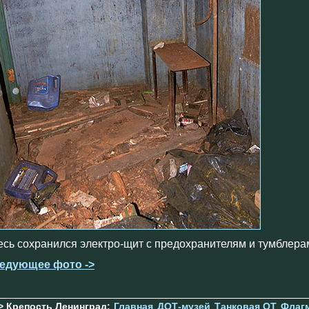
есь сохранился электро-щит с предохранителям и тумблера
едующее фото ->
> Крепость Ленинград:
Главная
ДОТ-музей
Танковая ОТ
Флаг