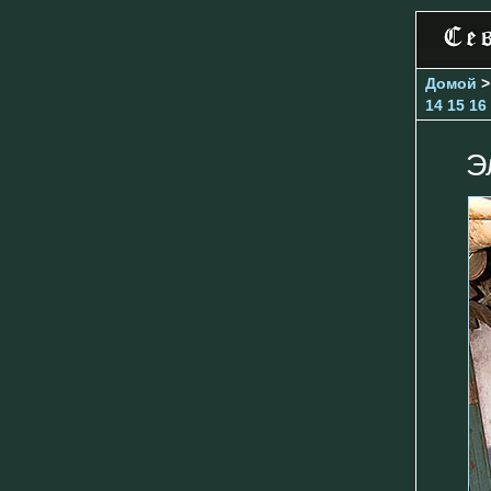
Домой
14
15
16
Э