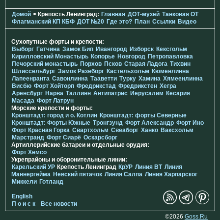
Домой
> Крепость Ленинград:
Главная
ДОТ-музей
Танковая ОТ
Флагманский КП КБФ
ДОТ №20
Где это?
План
Ссылки
Видео
Сухопутные форты и крепости:
Выборг
Гатчина
Замок Бип
Ивангород
Изборск
Кексгольм
Кирилловский Монастырь
Копорье
Новгород
Петропавловка
Печорcкий монастырь
Порхов
Псков
Старая Ладога
Тихвин
Шлиссельбург
Замок Разеборг
Кастельхольм
Кюменлинна
Лапеенранта
Савонлинна
Тааветти
Турку
Хамина
Хямеенлинна
Висбю
Форт Хойторп
Фредрикстад
Фредрикстен
Хегра
Аренсбург
Нарва
Таллинн
Антипатрис
Иерусалим
Кесария
Масада
Форт Латрун
Морские крепости и форты:
Кронштадт: город и о. Котлин
Кронштадт: форты Северные
Кронштадт: Форты Южные
Тронгзунд
Форт Александр
Форт Ино
Форт Красная Горка
Свартхольм
Свеаборг
Ханко
Ваксхольм
Марстранд
Форт Сиарё
Оскарсборг
Артиллерийские батареи и отдельные орудия:
Форт Хёмсо
Укрепрайоны и оборонительные линии:
Карельский УР
Крепость Ленинград
КрУР
Линия ВТ
Линия
Маннергейма
Невский пятачок
Линия Салпа
Линия Харпарског
Миккели
Готланд
English
П о и с к
Все новости
©2026
Goss.Ru