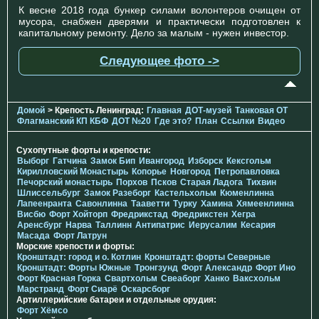
К весне 2018 года бункер силами волонтеров очищен от
мусора, снабжен дверями и практически подготовлен к
капитальному ремонту. Дело за малым - нужен инвестор.
Следующее фото ->
Домой
> Крепость Ленинград:
Главная
ДОТ-музей
Танковая ОТ
Флагманский КП КБФ
ДОТ №20
Где это?
План
Ссылки
Видео
Сухопутные форты и крепости:
Выборг
Гатчина
Замок Бип
Ивангород
Изборск
Кексгольм
Кирилловский Монастырь
Копорье
Новгород
Петропавловка
Печорcкий монастырь
Порхов
Псков
Старая Ладога
Тихвин
Шлиссельбург
Замок Разеборг
Кастельхольм
Кюменлинна
Лапеенранта
Савонлинна
Тааветти
Турку
Хамина
Хямеенлинна
Висбю
Форт Хойторп
Фредрикстад
Фредрикстен
Хегра
Аренсбург
Нарва
Таллинн
Антипатрис
Иерусалим
Кесария
Масада
Форт Латрун
Морские крепости и форты:
Кронштадт: город и о. Котлин
Кронштадт: форты Северные
Кронштадт: Форты Южные
Тронгзунд
Форт Александр
Форт Ино
Форт Красная Горка
Свартхольм
Свеаборг
Ханко
Ваксхольм
Марстранд
Форт Сиарё
Оскарсборг
Артиллерийские батареи и отдельные орудия:
Форт Хёмсо