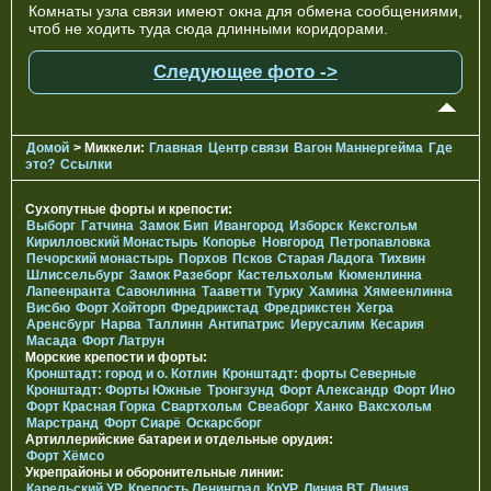
Комнаты узла связи имеют окна для обмена сообщениями,
чтоб не ходить туда сюда длинными коридорами.
Следующее фото ->
Домой
> Миккели:
Главная
Центр связи
Вагон Маннергейма
Где
это?
Ссылки
Сухопутные форты и крепости:
Выборг
Гатчина
Замок Бип
Ивангород
Изборск
Кексгольм
Кирилловский Монастырь
Копорье
Новгород
Петропавловка
Печорcкий монастырь
Порхов
Псков
Старая Ладога
Тихвин
Шлиссельбург
Замок Разеборг
Кастельхольм
Кюменлинна
Лапеенранта
Савонлинна
Тааветти
Турку
Хамина
Хямеенлинна
Висбю
Форт Хойторп
Фредрикстад
Фредрикстен
Хегра
Аренсбург
Нарва
Таллинн
Антипатрис
Иерусалим
Кесария
Масада
Форт Латрун
Морские крепости и форты:
Кронштадт: город и о. Котлин
Кронштадт: форты Северные
Кронштадт: Форты Южные
Тронгзунд
Форт Александр
Форт Ино
Форт Красная Горка
Свартхольм
Свеаборг
Ханко
Ваксхольм
Марстранд
Форт Сиарё
Оскарсборг
Артиллерийские батареи и отдельные орудия:
Форт Хёмсо
Укрепрайоны и оборонительные линии:
Карельский УР
Крепость Ленинград
КрУР
Линия ВТ
Линия