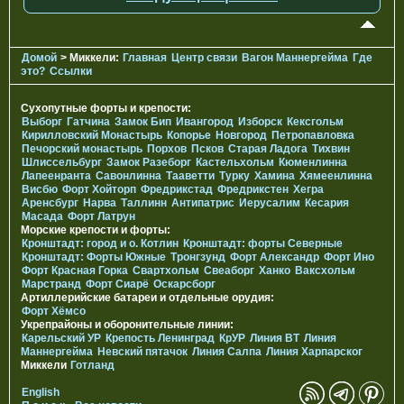
Домой
> Миккели:
Главная
Центр связи
Вагон Маннергейма
Где
это?
Ссылки
Сухопутные форты и крепости:
Выборг
Гатчина
Замок Бип
Ивангород
Изборск
Кексгольм
Кирилловский Монастырь
Копорье
Новгород
Петропавловка
Печорcкий монастырь
Порхов
Псков
Старая Ладога
Тихвин
Шлиссельбург
Замок Разеборг
Кастельхольм
Кюменлинна
Лапеенранта
Савонлинна
Тааветти
Турку
Хамина
Хямеенлинна
Висбю
Форт Хойторп
Фредрикстад
Фредрикстен
Хегра
Аренсбург
Нарва
Таллинн
Антипатрис
Иерусалим
Кесария
Масада
Форт Латрун
Морские крепости и форты:
Кронштадт: город и о. Котлин
Кронштадт: форты Северные
Кронштадт: Форты Южные
Тронгзунд
Форт Александр
Форт Ино
Форт Красная Горка
Свартхольм
Свеаборг
Ханко
Ваксхольм
Марстранд
Форт Сиарё
Оскарсборг
Артиллерийские батареи и отдельные орудия:
Форт Хёмсо
Укрепрайоны и оборонительные линии:
Карельский УР
Крепость Ленинград
КрУР
Линия ВТ
Линия
Маннергейма
Невский пятачок
Линия Салпа
Линия Харпарског
Миккели
Готланд
English