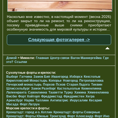
Насколько мне известно, в настоящий момент (весна 2026)
объект закрыт то ли на ремонт, то ли на реконструкцию,
посему приведённые выше снимки приобретают
особенуную значимость для мировой культуры и истории...
Следующая фотогалерея ->
Домой
> Миккели:
Главная
Центр связи
Вагон Маннергейма
Где
это?
Ссылки
Сухопутные форты и крепости:
Выборг
Гатчина
Замок Бип
Ивангород
Изборск
Кексгольм
Кирилловский Монастырь
Копорье
Новгород
Петропавловка
Печорcкий монастырь
Порхов
Псков
Старая Ладога
Тихвин
Шлиссельбург
Замок Разеборг
Кастельхольм
Кюменлинна
Лапеенранта
Савонлинна
Тааветти
Турку
Хамина
Хямеенлинна
Висбю
Форт Хойторп
Фредрикстад
Фредрикстен
Хегра
Аренсбург
Нарва
Таллинн
Антипатрис
Иерусалим
Кесария
Масада
Форт Латрун
Морские крепости и форты:
Кронштадт: город и о. Котлин
Кронштадт: форты Северные
Кронштадт: Форты Южные
Тронгзунд
Форт Александр
Форт Ино