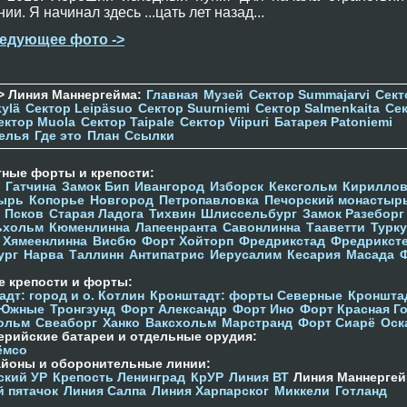
ии. Я начинал здесь ...цать лет назад...
едующее фото ->
> Линия Маннергейма:
Главная
Музей
Сектор Summajarvi
Сект
ylä
Сектор Leipäsuo
Сектор Suurniemi
Сектор Salmenkaita
Се
ектор Muola
Сектор Taipale
Сектор Viipuri
Батарея Patoniemi
елья
Где это
План
Ссылки
тные форты и крепости:
Гатчина
Замок Бип
Ивангород
Изборск
Кексгольм
Кириллов
ырь
Копорье
Новгород
Петропавловка
Печорcкий монастыр
Псков
Старая Ладога
Тихвин
Шлиссельбург
Замок Разеборг
ьхольм
Кюменлинна
Лапеенранта
Савонлинна
Тааветти
Турку
Хямеенлинна
Висбю
Форт Хойторп
Фредрикстад
Фредрикст
ург
Нарва
Таллинн
Антипатрис
Иерусалим
Кесария
Масада
е крепости и форты:
дт: город и о. Котлин
Кронштадт: форты Северные
Кроншта
 Южные
Тронгзунд
Форт Александр
Форт Ино
Форт Красная Г
ольм
Свеаборг
Ханко
Ваксхольм
Марстранд
Форт Сиарё
Оск
ерийские батареи и отдельные орудия:
ёмсо
айоны и оборонительные линии:
ский УР
Крепость Ленинград
КрУР
Линия ВТ
Линия Маннергей
й пятачок
Линия Салпа
Линия Харпарског
Миккели
Готланд