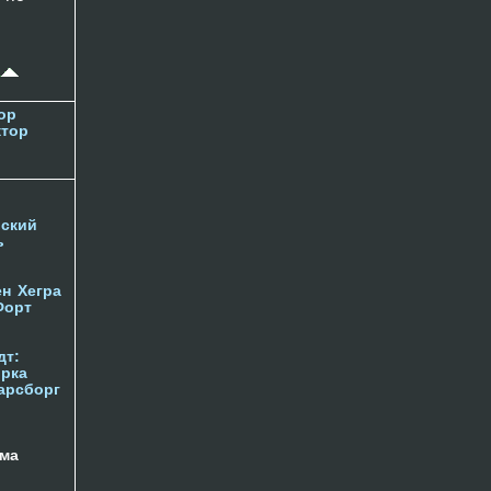
ор
ктор
ский
ь
ен
Хегра
Форт
дт:
орка
арсборг
ма