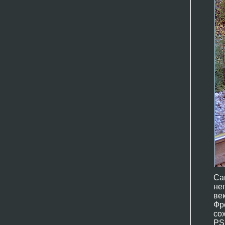
Са
не
ве
Фр
со
PS