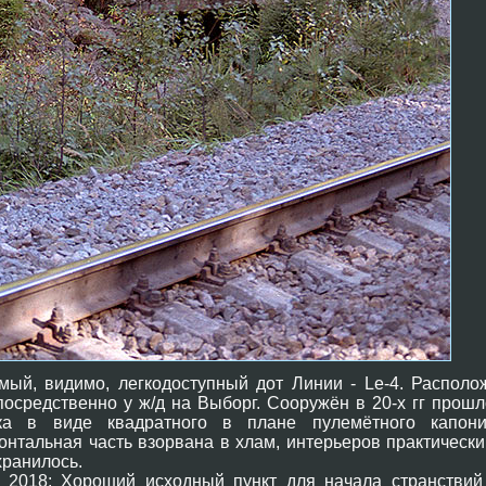
мый, видимо, легкодоступный дот Линии - Le-4. Располо
посредственно у ж/д на Выборг. Сооружён в 20-х гг прошл
ка в виде квадратного в плане пулемётного капони
онтальная часть взорвана в хлам, интерьеров практически
хранилось.
 2018: Хороший исходный пункт для начала странствий