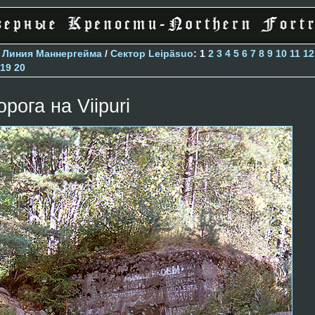
>
Линия Маннергейма
/
Сектор Leipäsuo
: 1
2
3
4
5
6
7
8
9
10
11
12
19
20
орога на Viipuri