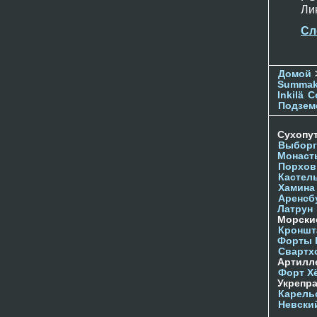
Лин
Сл
Домой
Summak
Inkilä
С
Подзем
Сухопу
Выборг
Монаст
Порхов
Кастел
Хамина
Аренсб
Латрун
Морски
Кроншта
Форты
Свартх
Артилл
Форт Х
Укрепр
Карель
Невски