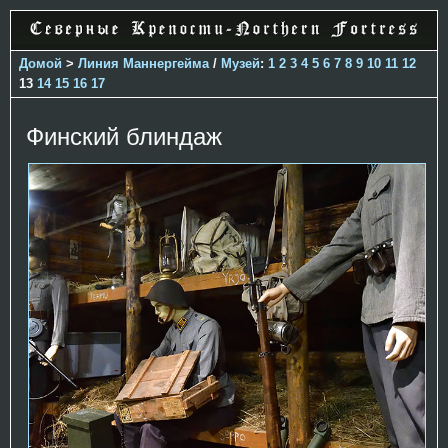
Домой
>
Линия Маннергейма
/
Музей
:
1
2
3
4
5
6
7
8
9
10
11
12
13
14
15
16
17
Финский блиндаж