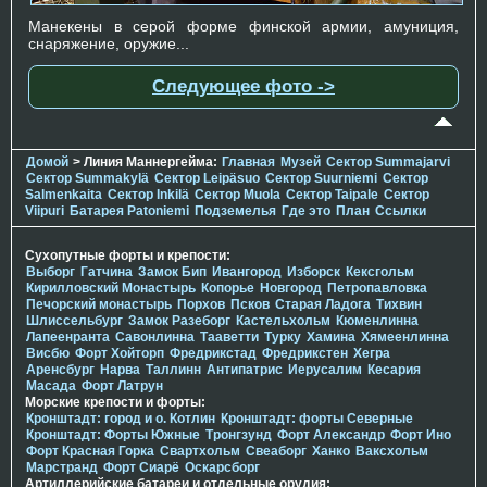
Манекены в серой форме финской армии, амуниция,
снаряжение, оружие...
Следующее фото ->
Домой
> Линия Маннергейма:
Главная
Музей
Сектор Summajarvi
Сектор Summakylä
Сектор Leipäsuo
Сектор Suurniemi
Сектор
Salmenkaita
Сектор Inkilä
Сектор Muola
Сектор Taipale
Сектор
Viipuri
Батарея Patoniemi
Подземелья
Где это
План
Ссылки
Сухопутные форты и крепости:
Выборг
Гатчина
Замок Бип
Ивангород
Изборск
Кексгольм
Кирилловский Монастырь
Копорье
Новгород
Петропавловка
Печорcкий монастырь
Порхов
Псков
Старая Ладога
Тихвин
Шлиссельбург
Замок Разеборг
Кастельхольм
Кюменлинна
Лапеенранта
Савонлинна
Тааветти
Турку
Хамина
Хямеенлинна
Висбю
Форт Хойторп
Фредрикстад
Фредрикстен
Хегра
Аренсбург
Нарва
Таллинн
Антипатрис
Иерусалим
Кесария
Масада
Форт Латрун
Морские крепости и форты:
Кронштадт: город и о. Котлин
Кронштадт: форты Северные
Кронштадт: Форты Южные
Тронгзунд
Форт Александр
Форт Ино
Форт Красная Горка
Свартхольм
Свеаборг
Ханко
Ваксхольм
Марстранд
Форт Сиарё
Оскарсборг
Артиллерийские батареи и отдельные орудия: