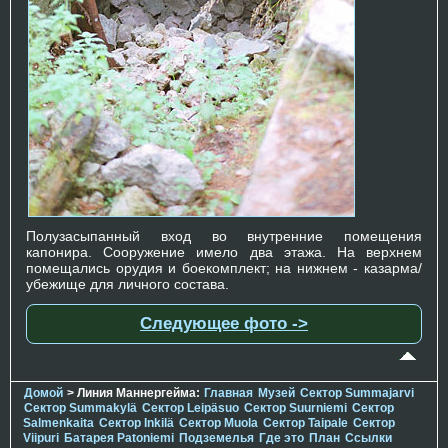
Полузасыпанный вход во внутренние помещения
капонира. Сооружение имело два этажа. На верхнем
помещались орудия и боекомплект; на нижнем - казарма/
убежище для личного состава.
Следующее фото ->
Домой
> Линия Маннергейма:
Главная
Музей
Сектор Summajarvi
Сектор Summakylä
Сектор Leipäsuo
Сектор Suurniemi
Сектор
Salmenkaita
Сектор Inkilä
Сектор Muola
Сектор Taipale
Сектор
Viipuri
Батарея Patoniemi
Подземелья
Где это
План
Ссылки