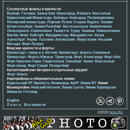
Сухопутные форты и крепости:
Выборг
Гатчина
Замок Бип
Ивангород
Изборск
Кексгольм
Кирилловский Монастырь
Копорье
Новгород
Петропавловка
Печорcкий монастырь
Порхов
Псков
Старая Ладога
Тихвин
Шлиссельбург
Замок Разеборг
Кастельхольм
Кюменлинна
Лапеенранта
Савонлинна
Тааветти
Турку
Хамина
Хямеенлинна
Висбю
Форт Хойторп
Фредрикстад
Фредрикстен
Хегра
Аренсбург
Нарва
Таллинн
Антипатрис
Иерусалим
Кесария
Масада
Форт Латрун
Морские крепости и форты:
Кронштадт: город и о. Котлин
Кронштадт: форты Северные
Кронштадт: Форты Южные
Тронгзунд
Форт Александр
Форт Ино
Форт Красная Горка
Свартхольм
Свеаборг
Ханко
Ваксхольм
Марстранд
Форт Сиарё
Оскарсборг
Артиллерийские батареи и отдельные орудия:
Форт Хёмсо
Укрепрайоны и оборонительные линии:
Карельский УР
Крепость Ленинград
КрУР
Линия ВТ
Линия
Маннергейма
Невский пятачок
Линия Салпа
Линия Харпарског
Миккели
Готланд
English
П о и с к
Все новости
©2026
Goss.Ru