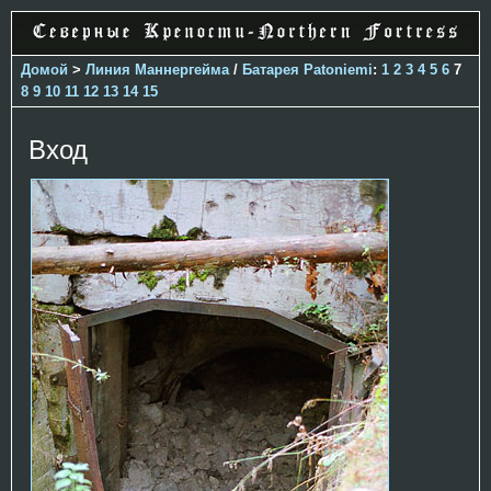
Домой
>
Линия Маннергейма
/
Батарея Patoniemi
:
1
2
3
4
5
6
7
8
9
10
11
12
13
14
15
Вход